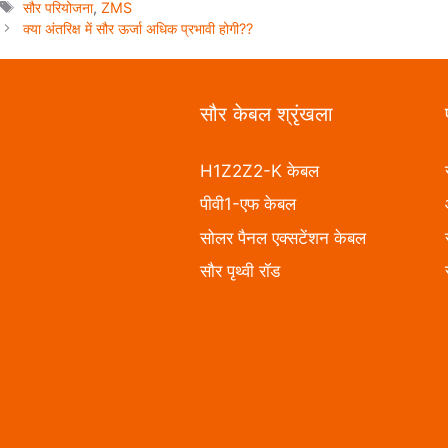
सौर परियोजना
,
ZMS
क्या अंतरिक्ष में सौर ऊर्जा अधिक प्रभावी होगी??
सौर केबल श्रृंखला
H1Z2Z2-K केबल
पीवी1-एफ केबल
सोलर पैनल एक्सटेंशन केबल
सौर पृथ्वी रॉड