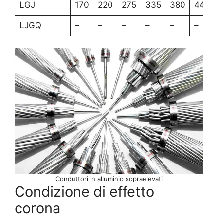
LGJ
170
220
275
335
380
445
LJGQ
–
–
–
–
–
–
Conduttori in alluminio sopraelevati
Condizione di effetto
corona