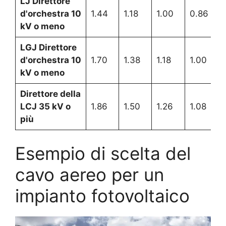
LJ Direttore
d'orchestra 10
1.44
1.18
1.00
0.86
kV o meno
LGJ Direttore
d'orchestra 10
1.70
1.38
1.18
1.00
kV o meno
Direttore della
LCJ 35 kV o
1.86
1.50
1.26
1.08
più
Esempio di scelta del
cavo aereo per un
impianto fotovoltaico