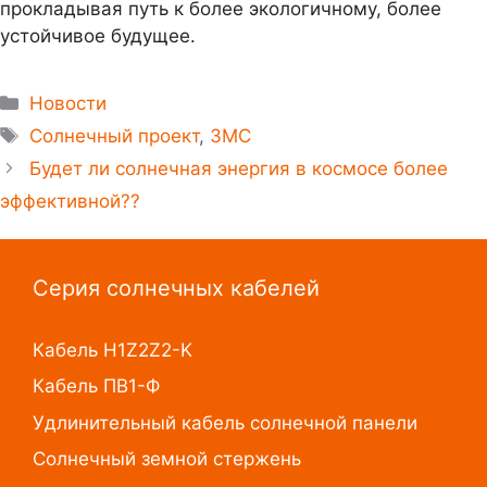
прокладывая путь к более экологичному, более
устойчивое будущее.
Новости
Солнечный проект
,
ЗМС
Будет ли солнечная энергия в космосе более
эффективной??
Серия солнечных кабелей
Кабель H1Z2Z2-K
Кабель ПВ1-Ф
Удлинительный кабель солнечной панели
Солнечный земной стержень