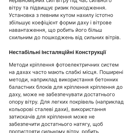
нерівномірних сил вітру під час сильного
вітру та підвищує ризик пошкодження.
Установка з певним кутом нахилу істотно
збільшує коефіцієнт форми даху і вітрове
навантаження, що робить його більш
схильним до пошкоджень від сильних вітрів.
Нестабільні Інсталяційні Конструкції
Методи кріплення фотоелектричних систем
на дахах часто мають слабкі місця. Поширені
методи, наприклад використання бетонних
баластних блоків для кріплення кріплення до
даху, може не забезпечувати достатнього
опору вітру. Для легких покрівель (наприклад
кольорові сталеві дахи), використання
затискачів для кріплення може не
забезпечити достатнього натягу, щоб
протистояти сильному вітру, робить