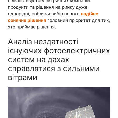
більшість фотоелектричних компаній’
продукти та рішення на ринку дуже
однорідні, роблячи вибір нового
надійне
сонячне рішення
головний пріоритет для тих,
хто приймає рішення.
Аналіз нездатності
існуючих фотоелектричних
систем на дахах
справлятися з сильними
вітрами