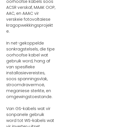
oorhoofse kabels soos
ACSR verskaf, MAAK OOP,
AAC, en AAAC vir
verskeie fotovoltaïese
kragopwekkingsprojekt
e.
In net-gekoppelde
sonkragstelsels, die tipe
oorhoofse kabel wat
gebruik word, hang af
van spesifieke
installasievereistes,
soos spanningsvlak,
stroomdravermoë,
meganiese sterkte, en
omgewingstoestande.
Van GS-kabels wat vir
sonpanele gebruik
word tot WS-kabels wat
vir inverter-uitset