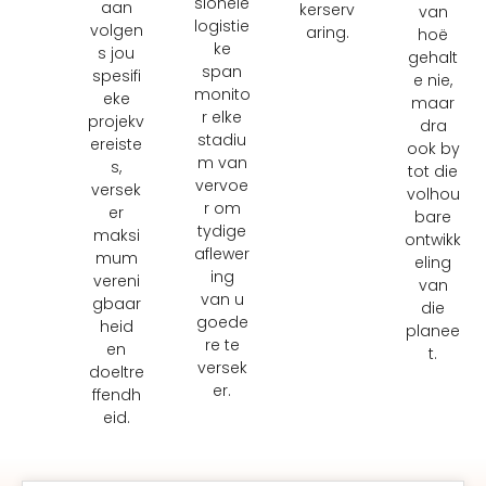
sionele
aan
kerserv
van
logistie
volgen
aring.
hoë
ke
s jou
gehalt
span
spesifi
e nie,
monito
eke
maar
r elke
projekv
dra
stadiu
ereiste
ook by
m van
s,
tot die
vervoe
versek
volhou
r om
er
bare
tydige
maksi
ontwikk
aflewer
mum
eling
ing
vereni
van
van u
gbaar
die
goede
heid
planee
re te
en
t.
versek
doeltre
er.
ffendh
eid.