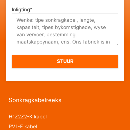
Inligting*:
Sonkragkabelreeks
H1Z2Z2-K kabel
PV1-F kabel