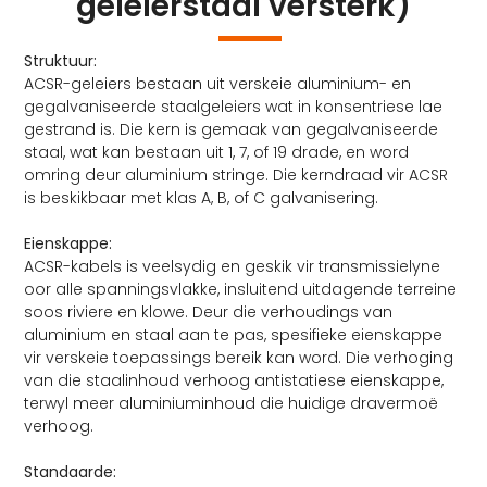
geleierstaal versterk)
Struktuur:
ACSR-geleiers bestaan ​​uit verskeie aluminium- en
gegalvaniseerde staalgeleiers wat in konsentriese lae
gestrand is. Die kern is gemaak van gegalvaniseerde
staal, wat kan bestaan ​​uit 1, 7, of 19 drade, en word
omring deur aluminium stringe. Die kerndraad vir ACSR
is beskikbaar met klas A, B, of C galvanisering.
Eienskappe:
ACSR-kabels is veelsydig en geskik vir transmissielyne
oor alle spanningsvlakke, insluitend uitdagende terreine
soos riviere en klowe. Deur die verhoudings van
aluminium en staal aan te pas, spesifieke eienskappe
vir verskeie toepassings bereik kan word. Die verhoging
van die staalinhoud verhoog antistatiese eienskappe,
terwyl meer aluminiuminhoud die huidige dravermoë
verhoog.
Standaarde: