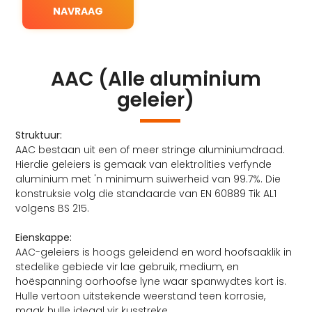
NAVRAAG
AAC (Alle aluminium
geleier)
Struktuur:
AAC bestaan ​​uit een of meer stringe aluminiumdraad.
Hierdie geleiers is gemaak van elektrolities verfynde
aluminium met 'n minimum suiwerheid van 99.7%. Die
konstruksie volg die standaarde van EN 60889 Tik AL1
volgens BS 215.
Eienskappe:
AAC-geleiers is hoogs geleidend en word hoofsaaklik in
stedelike gebiede vir lae gebruik, medium, en
hoëspanning oorhoofse lyne waar spanwydtes kort is.
Hulle vertoon uitstekende weerstand teen korrosie,
maak hulle ideaal vir kusstreke.