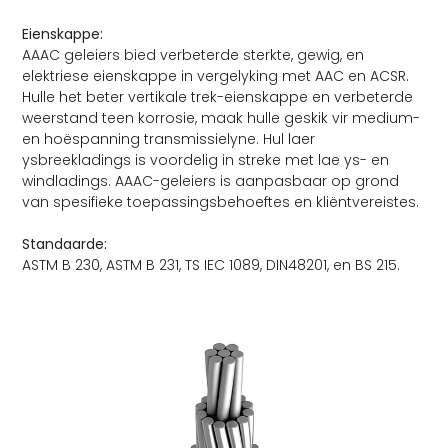
Eienskappe:
AAAC geleiers bied verbeterde sterkte, gewig, en
elektriese eienskappe in vergelyking met AAC en ACSR.
Hulle het beter vertikale trek-eienskappe en verbeterde
weerstand teen korrosie, maak hulle geskik vir medium-
en hoëspanning transmissielyne. Hul laer
ysbreekladings is voordelig in streke met lae ys- en
windladings. AAAC-geleiers is aanpasbaar op grond
van spesifieke toepassingsbehoeftes en kliëntvereistes.
Standaarde:
ASTM B 230, ASTM B 231, TS IEC 1089, DIN48201, en BS 215.