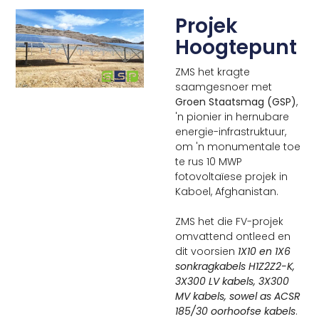
Projek
Hoogtepunt
ZMS het kragte
saamgesnoer met
Groen Staatsmag (GSP)
,
'n pionier in hernubare
energie-infrastruktuur,
om 'n monumentale toe
te rus 10 MWP
fotovoltaïese projek in
Kaboel, Afghanistan.
ZMS het die FV-projek
omvattend ontleed en
dit voorsien
1X10 en 1X6
sonkragkabels H1Z2Z2-K,
3X300 LV kabels, 3X300
MV kabels, sowel as ACSR
185/30 oorhoofse kabels
.