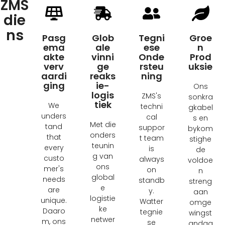
ZMS
die
ns
Pasg
Glob
Tegni
Groe
ema
ale
ese
n
akte
vinni
Onde
Prod
verv
ge
rsteu
uksie
aardi
reaks
ning
ging
ie-
Ons
logis
ZMS's
sonkra
tiek
We
techni
gkabel
unders
cal
s en
Met die
tand
suppor
bykom
onders
that
t team
stighe
teunin
every
is
de
g van
custo
always
voldoe
ons
mer's
on
n
global
needs
standb
streng
e
are
y
.
aan
logistie
unique
.
Watter
omge
ke
Daaro
tegnie
wingst
netwer
m, ons
se
andaa