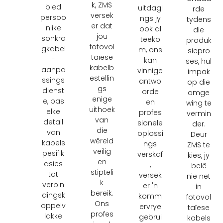
k, ZMS
bied
uitdagi
rde
versek
persoo
ngs jy
tydens
er dat
nlike
ook al
die
jou
sonkra
teëko
produk
fotovol
gkabel
m, ons
siepro
taïese
-
kan
ses, hul
kabelb
aanpa
vinnige
impak
estellin
ssings
antwo
op die
gs
dienst
orde
omge
enige
e, pas
en
wing te
uithoek
elke
profes
vermin
van
detail
sionele
der.
die
van
oplossi
Deur
wêreld
kabels
ngs
ZMS te
veilig
pesifik
verskaf
kies, jy
en
asies
,
belê
stipteli
tot
versek
nie net
k
verbin
er 'n
in
bereik.
dingsk
komm
fotovol
Ons
oppelv
ervrye
taïese
profes
lakke
gebrui
kabels