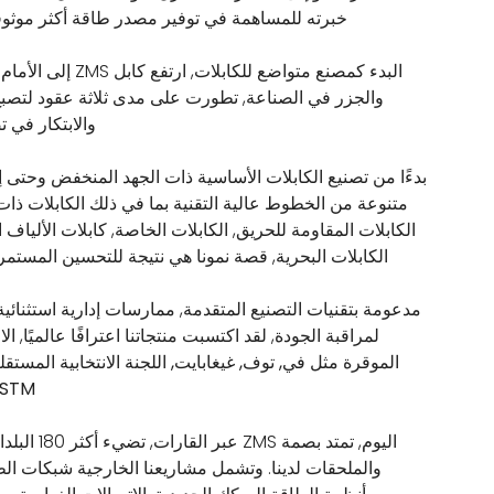
خبرته للمساهمة في توفير مصدر طاقة أكثر موثوقية
البدء كمصنع متواضع للكابلات, ا
والجزر في الصناعة, تطورت على مدى ثلاثة عقود لتصبح 
والابتكار في ت
بدءًا من تصنيع الكابلات الأساسية ذات الجهد المنخفض وحتى 
متنوعة من الخطوط عالية التقنية بما في ذلك الكابلات ذات 
الكابلات المقاومة للحريق, الكابلات الخاصة, كابلات الألياف 
الكابلات البحرية, قصة نمونا هي نتيجة للتحسين المستمر 
مدعومة بتقنيات التصنيع المتقدمة, ممارسات إدارية استثنائي
لمراقبة الجودة, لقد اكتسبت منتجاتنا اعترافًا عالميًا, الال
الموقرة مثل
في, توف, غيغابايت, اللجنة الانتخابية المستقل
, ASTM
اليوم, تمتد بصمة MS
والملحقات لدينا. وتشمل مشاريعنا الخارجية شبكات الطا