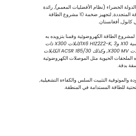
لدولة الخضراء (نظام الأفضليات المعمم)
, رائدة
في البنية التحتية للطاقة المتجددة, لتجهيز ضخمة 10 مشروع الطاقة
لمشروع الطاقة الكهروضوئية وقمنا بتزويده به
1كابلات الطاقة الشمسية X10 و1X6 H1Z2Z2-K, 3كابلات X300 ذات
الجهد المنخفض, 3كابلات X300 MV, وكذلك ACSR 185/30 الكابلات
 الملحقات الحيوية مثل الموصلات الكهروضوئية
قة بدقة.
تزام ZMS بالجودة والموثوقية التثبيت السلس والكفاءة التشغيلية,
تحتية للطاقة المستدامة في المنطقة.