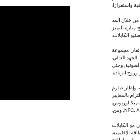
 واستقرارًا.
رتفع كابل ZMS إلى الأمام من خلال المد
منارة للتميز
صنيع الكابلات.
إتقان مجموعة
الجهد العالي,
الضوئية, وحتى
وروح الريادة.
ة, وإطار صارم
تزام بالمعايير
ة, بكالوريوس,
NFC, ومن
.
Z عبر القارات, تضيء أكثر 180 البلدان مع الكابلات
قة الإقليمية,