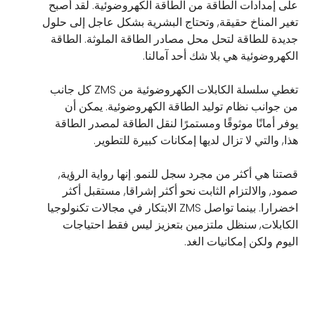
على إمدادات الطاقة من الطاقة الكهروضوئية. لقد أصبح
تغير المناخ حقيقة, وتحتاج البشرية بشكل عاجل إلى حلول
جديدة للطاقة لتحل محل مصادر الطاقة الملوثة. الطاقة
الكهروضوئية هي بلا شك أحد آمالنا.
تغطي سلسلة الكابلات الكهروضوئية من ZMS كل جانب
من جوانب نظام توليد الطاقة الكهروضوئية. يمكن أن
يوفر أمانًا موثوقًا ومستمرًا لنقل الطاقة لمصدر الطاقة
هذا, والتي لا تزال لديها إمكانات كبيرة للتطوير.
قصتنا هي أكثر من مجرد سجل للنمو. إنها رواية الرؤية,
صمود, والالتزام الثابت نحو أكثر إشراقا, مستقبل أكثر
اخضرارا. بينما تواصل ZMS الابتكار في مجالات تكنولوجيا
الكابلات, سنظل ملتزمين بتعزيز ليس فقط احتياجات
اليوم ولكن إمكانيات الغد.