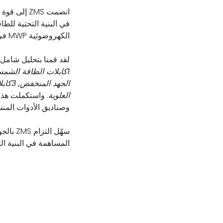
انضمت ZMS إلى
قوة ا
الكهروضوئية MWP في كابول, أفغانستان.
لقد قمنا بتحليل شامل 
العلوية
. واستكملت هذه
وصناديق الأدوات المنس
سهّل ال
المساهمة في البنية ال