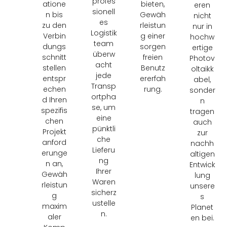
profes
atione
bieten,
eren
sionell
n bis
Gewäh
nicht
es
zu den
rleistun
nur in
Logistik
Verbin
g einer
hochw
team
dungs
sorgen
ertige
überw
schnitt
freien
Photov
acht
stellen
Benutz
oltaikk
jede
entspr
ererfah
abel,
Transp
echen
rung.
sonder
ortpha
d Ihren
n
se, um
spezifis
tragen
eine
chen
auch
pünktli
Projekt
zur
che
anford
nachh
Lieferu
erunge
altigen
ng
n an,
Entwick
Ihrer
Gewäh
lung
Waren
rleistun
unsere
sicherz
g
s
ustelle
maxim
Planet
n.
aler
en bei.