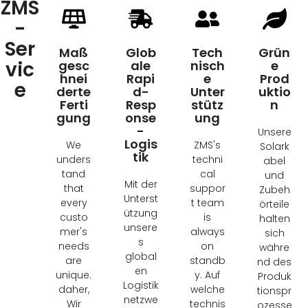
ZMS
-
Ser
Maß
Glob
Tech
Grün
vic
gesc
ale
nisch
e
hnei
Rapi
e
Prod
e
derte
d-
Unter
uktio
Ferti
Resp
stütz
n
gung
onse
ung
-
Unsere
Logis
We
ZMS's
Solark
tik
unders
techni
abel
tand
cal
und
Mit der
that
suppor
Zubeh
Unterst
every
t team
örteile
ützung
custo
is
halten
unsere
mer's
always
sich
s
needs
on
währe
global
are
standb
nd des
en
unique
.
y
. Auf
Produk
Logistik
daher,
welche
tionspr
netzwe
Wir
technis
ozesse