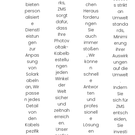
rks,
bieten
chen
s strikt
ZMS
person
Heraus
an
sorgt
alisiert
forderu
Umwelt
dafür,
e
ngen
standa
dass
Dienstl
Sie
rds,
Ihre
eistun
auch
Minimi
Photov
gen
immer
erung
oltaik-
zur
stoßen
ihrer
Kabelb
Anpas
, Wir
Auswirk
estellu
sung
könne
ungen
ngen
von
n
auf die
jeden
Solark
schnell
Umwelt
Winkel
abeln
e
.
der
an, Wir
Antwor
Indem
Welt
passe
ten
Sie
sicher
n jedes
und
sich für
und
Detail
profes
ZMS
zeitnah
von
sionell
entsch
erreich
den
e
eiden,
en.
Kabels
Lösung
Sie
Unser
pezifik
en
investi