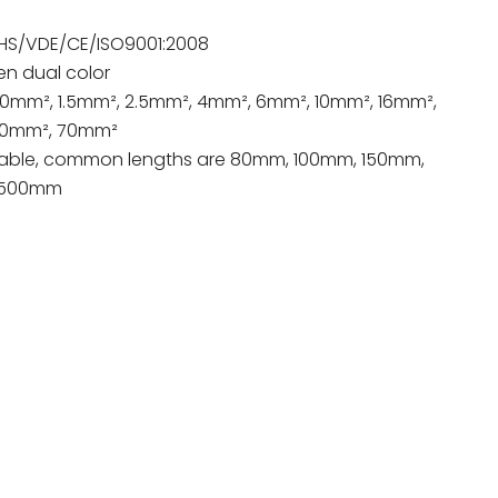
HS/VDE/CE/ISO9001
:2008
en dual color
1.0mm², 1.5mm², 2.5mm², 4mm², 6mm², 10mm², 16mm²,
50mm², 70mm²
able
,
common lengths are 80mm
, 100mm, 150mm,
 500mm