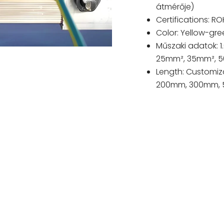
átmérője)
Certifications
:
RO
Color
:
Yellow-gre
Műszaki adatok: 
25mm², 35mm², 
Length
:
Customiz
200mm, 300mm,