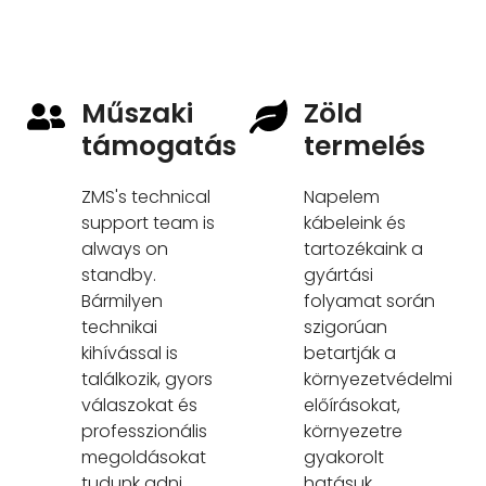
Műszaki
Zöld
támogatás
termelés
ZMS's technical
Napelem
support team is
kábeleink és
always on
tartozékaink a
standby
.
gyártási
Bármilyen
folyamat során
technikai
szigorúan
kihívással is
betartják a
találkozik, gyors
környezetvédelmi
válaszokat és
előírásokat,
professzionális
környezetre
megoldásokat
gyakorolt ​​
tudunk adni,
hatásuk