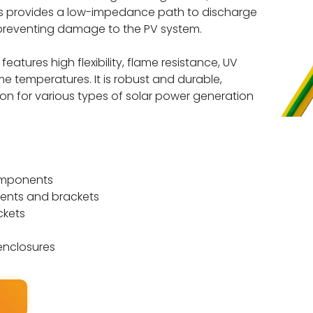
is provides a low-impedance path to discharge
preventing damage to the PV system
.
eatures high flexibility
,
flame resistance
, UV
eme temperatures
.
It is robust and durable
,
ion for various types of solar power generation
omponents
nts and brackets
ckets
enclosures