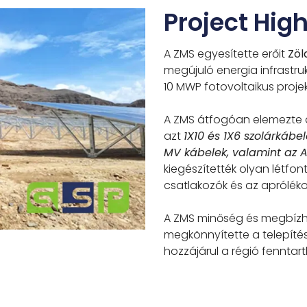
Project High
A ZMS egyesítette erőit
Zöl
megújuló energia infrastru
10 MWP fotovoltaikus proje
A ZMS átfogóan elemezte a 
azt
1X10 és 1X6 szolárkábe
MV kábelek, valamint az 
kiegészítették olyan létfon
csatlakozók és az apróléko
A ZMS minőség és megbízha
megkönnyítette a telepíté
hozzájárul a régió fenntar