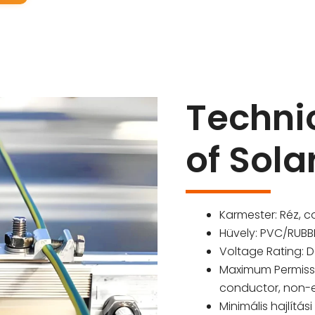
Techni
of Sola
Karmester: Réz,
c
Hüvely:
PVC/RUBB
Voltage Rating
:
D
Maximum Permiss
conductor
,
non-
Minimális hajlítási