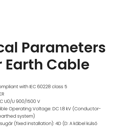
cal Parameters
r Earth Cable
ompliant with IEC
60228
class
5
ER
C U0/U
900/1500 V
ible Operating Voltage
: DC 1.8 kV (
Conductor-
earthed system
)
 sugár (
fixed installation
): 4D (D: A kábel külső