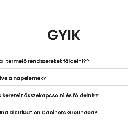
GYIK
ia-termelő rendszereket földelni??
lve a napelemek?
 kereteit összekapcsolni és földelni??
 and Distribution Cabinets Grounded
?