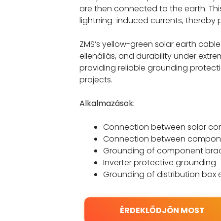
are then connected to the earth
.
Th
lightning-induced currents
,
thereby 
ZMS’s yellow-green solar earth cable f
ellenállás,
and durability under extr
providing reliable grounding protect
projects
.
Alkalmazások:
Connection between solar c
Connection between compone
Grounding of component bra
Inverter protective grounding
Grounding of distribution box 
ÉRDEKLŐDJÖN MOST