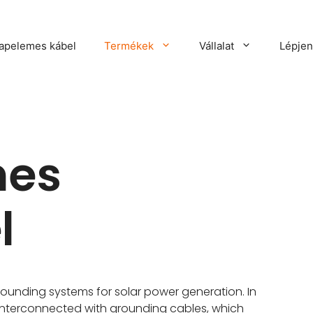
apelemes kábel
Termékek
Vállalat
Lépjen
mes
l
grounding systems for solar power generation
.
In
y interconnected with grounding cables
,
which