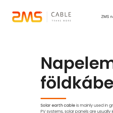
ZMS n
Napele
földkábe
Solar earth cable
is mainly used in 
PV systems
,
solar panels are usuall