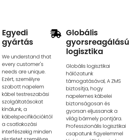
Egyedi
Globális
gyártás
gyorsreagálású
logisztika
We understand that
every customer's
Globális logisztikai
needs are unique
.
hálózatunk
Ezért, személyre
támogatásával, A ZMS
szabott napelem
biztosítja, hogy
kábel testreszabási
napelemes kábelei
szolgáltatásokat
biztonságosan és
kínálunk, a
gyorsan eljussanak a
kábelspecifikációktól
világ bármely pontjára.
a csatlakozási
Professzionális logisztikai
interfészekig minden
csapatunk figyelemmel
részletet személyre