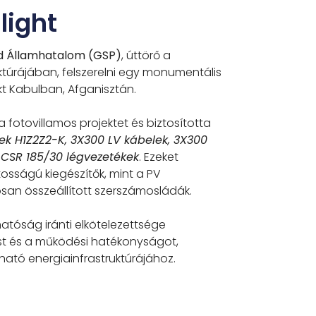
light
d Államhatalom (GSP)
, úttörő a
ktúrájában, felszerelni egy monumentális
kt Kabulban, Afganisztán.
fotovillamos projektet és biztosította
lek H1Z2Z2-K, 3X300 LV kábelek, 3X300
ACSR 185/30 légvezetékek
. Ezeket
tosságú kiegészítők, mint a PV
san összeállított szerszámosládák.
tóság iránti elkötelezettsége
st és a működési hatékonyságot,
tható energiainfrastruktúrájához.