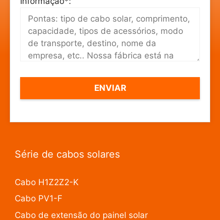
Informação*:
Série de cabos solares
Cabo H1Z2Z2-K
Cabo PV1-F
Cabo de extensão do painel solar