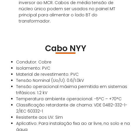
inversor ao MCR. Cabos de média tensão de
núcleo único podem ser usados ​​no painel MT
principal para alimentar o lado BT do
transformador.
Cabo NYY
Condutor: Cobre
Isolamento: PVC
Material de revestimento: PVC
Tensão Nominal (Uo/U): 0.6/1.0kV
Tensão operacional máxima permitida em sistemas
trifásicos: 1.2 kV
Temperatura ambiente operacional: -5°C – +70°C
Classificação retardante de chama: VDE 0482-332-1-
2/IEC 60332-1
Resistente aos UV: Sim
Aplicativo: Para instalação fixa ao ar livre, no solo e na
água