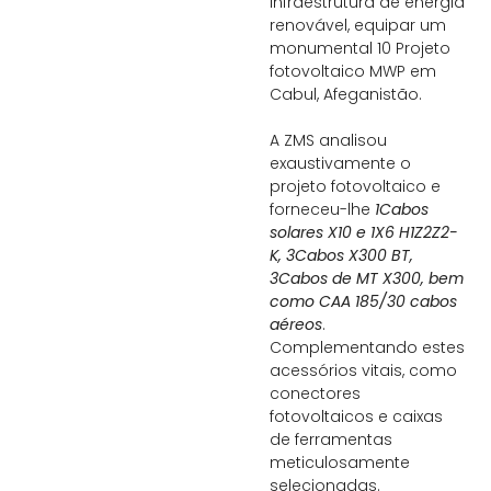
infraestrutura de energia
renovável, equipar um
monumental 10 Projeto
fotovoltaico MWP em
Cabul, Afeganistão.
A ZMS analisou
exaustivamente o
projeto fotovoltaico e
forneceu-lhe
1Cabos
solares X10 e 1X6 H1Z2Z2-
K, 3Cabos X300 BT,
3Cabos de MT X300, bem
como CAA 185/30 cabos
aéreos
.
Complementando estes
acessórios vitais, como
conectores
fotovoltaicos e caixas
de ferramentas
meticulosamente
selecionadas.