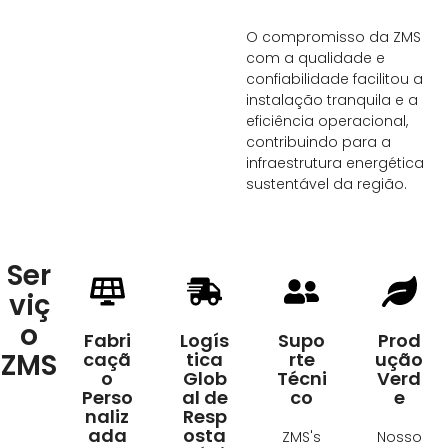
O compromisso da ZMS
com a qualidade e
confiabilidade facilitou a
instalação tranquila e a
eficiência operacional,
contribuindo para a
infraestrutura energética
sustentável da região.
Ser
viç
o
Fabri
Logís
Supo
Prod
ZMS
caçã
tica
rte
ução
o
Glob
Técni
Verd
Perso
al de
co
e
naliz
Resp
ada
osta
ZMS's
Nosso