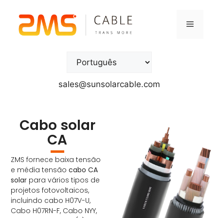
sales@sunsolarcable.com
Cabo solar
CA
ZMS fornece baixa tensão
e média tensão
cabo CA
solar
para vários tipos de
projetos fotovoltaicos,
incluindo cabo H07V-U,
Cabo H07RN-F, Cabo NYY,