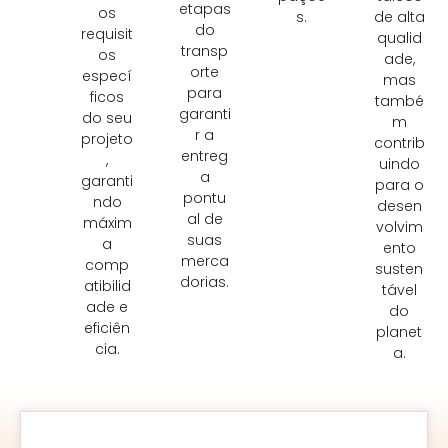
etapas
os
s.
de alta
do
requisit
qualid
transp
os
ade,
orte
especí
mas
para
ficos
també
garanti
do seu
m
r a
projeto
contrib
entreg
,
uindo
a
garanti
para o
pontu
ndo
desen
al de
máxim
volvim
suas
a
ento
merca
comp
susten
dorias.
atibilid
tável
ade e
do
eficiên
planet
cia.
a.