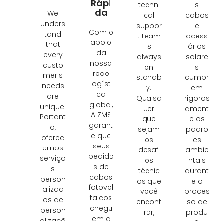
Rápi
techni
s
da
We
cal
cabos
unders
suppor
e
Com o
tand
t team
acess
apoio
that
is
órios
da
every
always
solare
nossa
custo
on
s
rede
mer's
standb
cumpr
logísti
needs
y
.
em
ca
are
Quaisq
rigoros
global,
unique
.
uer
ament
A ZMS
Portant
que
e os
garant
o,
sejam
padrõ
e que
oferec
os
es
seus
emos
desafi
ambie
pedido
serviço
os
ntais
s de
s
técnic
durant
cabos
person
os que
e o
fotovol
alizad
você
proces
taicos
os de
encont
so de
chegu
person
rar,
produ
em a
alizaçã