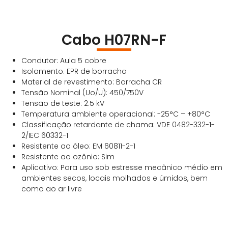
Cabo H07RN-F
Condutor: Aula 5 cobre
Isolamento: EPR de borracha
Material de revestimento: Borracha CR
Tensão Nominal (Uo/U): 450/750V
Tensão de teste: 2.5 kV
Temperatura ambiente operacional: -25°C – +80°C
Classificação retardante de chama: VDE 0482-332-1-
2/IEC 60332-1
Resistente ao óleo: EM 60811-2-1
Resistente ao ozônio: Sim
Aplicativo: Para uso sob estresse mecânico médio em
ambientes secos, locais molhados e úmidos, bem
como ao ar livre