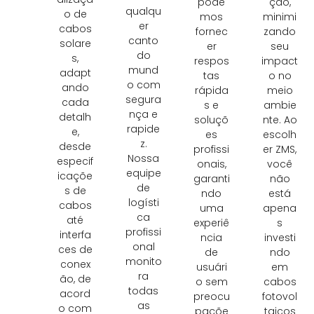
pode
ção,
qualqu
o de
mos
minimi
er
cabos
fornec
zando
canto
solare
er
seu
do
s,
respos
impact
mund
adapt
tas
o no
o com
ando
rápida
meio
segura
cada
s e
ambie
nça e
detalh
soluçõ
nte. Ao
rapide
e,
es
escolh
z.
desde
profissi
er ZMS,
Nossa
especif
onais,
você
equipe
icaçõe
garanti
não
de
s de
ndo
está
logísti
cabos
uma
apena
ca
até
experiê
s
profissi
interfa
ncia
investi
onal
ces de
de
ndo
monito
conex
usuári
em
ra
ão, de
o sem
cabos
todas
acord
preocu
fotovol
as
o com
paçõe
taicos