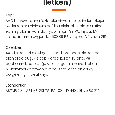
İletken)
Yapı:
AAC bir veya daha fazla alüminyum tel telinden oluşur.
Bu iletkenler minimum saflıkta elektrolitik olarak rafine
edilmiş alüminyumdan yapılmıştır. 99.7%. İnşaat EN
standartlarına uygundur 60889 BS'ye göre AL1 yazın 215.
Özellikler:
AAC iletkenleri oldukça iletkendir ve öncelikle kentsel
alanlarda düşük sıcaklıklarda kullanılır., orta, ve
açıklıkların kısa olduğu yüksek gerilim havai hatları.
Mükemmel korozyon direnci sergilerler, onları kıyı
bölgeleri için ideal kılıyor.
Standartlar:
ASTMB 230, ASTMB 231, TS IEC 1089, DIN48201, ve BS 215.