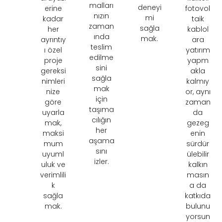
malları
deneyi
erine
fotovol
nızın
mi
kadar
taik
zaman
sağla
her
kablol
ında
mak.
ayrıntıy
ara
teslim
ı özel
yatırım
edilme
proje
yapm
sini
gereksi
akla
sağla
nimleri
kalmıy
mak
nize
or, aynı
için
göre
zaman
taşıma
uyarla
da
cılığın
mak,
gezeg
her
maksi
enin
aşama
mum
sürdür
sını
uyuml
ülebilir
izler.
uluk ve
kalkın
verimlili
masın
k
a da
sağla
katkıda
mak.
bulunu
yorsun