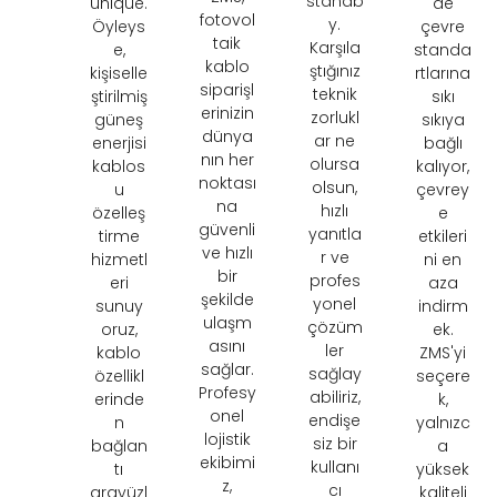
standb
unique
.
de
fotovol
y
.
Öyleys
çevre
taik
Karşıla
e,
standa
kablo
ştığınız
kişiselle
rtlarına
siparişl
teknik
ştirilmiş
sıkı
erinizin
zorlukl
güneş
sıkıya
dünya
ar ne
enerjisi
bağlı
nın her
olursa
kablos
kalıyor,
noktası
olsun,
u
çevrey
na
hızlı
özelleş
e
güvenli
yanıtla
tirme
etkileri
ve hızlı
r ve
hizmetl
ni en
bir
profes
eri
aza
şekilde
yonel
sunuy
indirm
ulaşm
çözüm
oruz,
ek.
asını
ler
kablo
ZMS'yi
sağlar.
sağlay
özellikl
seçere
Profesy
abiliriz,
erinde
k,
onel
endişe
n
yalnızc
lojistik
siz bir
bağlan
a
ekibimi
kullanı
tı
yüksek
z,
cı
arayüzl
kaliteli