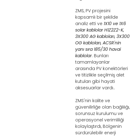
ZMS, PV projesini
kapsamlı bir şekilde
analiz etti ve
1X10 ve 1X6
solar kablolar H1Z2Z2-K,
3X300 AG kabloları, 3X300
OG kabloları, ACSR'nin
yanı sıra 185/30 havai
kablolar
. Bunları
tamamlayanlar
arasında PV konektörleri
ve titizlikle seçilmiş alet
kutuları gibi hayati
aksesuarlar vardı..
ZMS'nin kalite ve
güvenilirliğe olan bağlılığı,
sorunsuz kurulumu ve
operasyonel verimliliği
kolaylaştırdı, Bölgenin
sürdürülebilir enerji