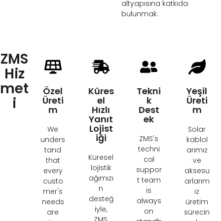
altyapısına katkıda
bulunmak.
ZMS
Hiz
met
Özel
Küres
Tekni
Yeşil
i
Üreti
el
k
Üreti
m
Hızlı
Dest
m
Yanıt
ek
Lojist
We
Solar
iği
ZMS's
unders
kablol
techni
tand
arımız
Küresel
cal
that
ve
lojistik
suppor
every
aksesu
ağımızı
t team
custo
arlarım
n
is
mer's
ız
desteğ
always
needs
üretim
iyle,
on
are
sürecin
ZMS,