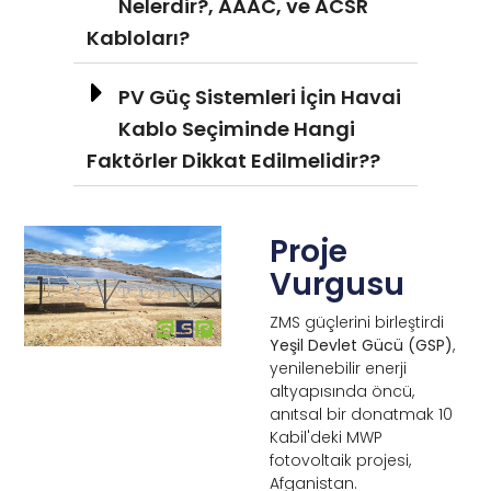
Nelerdir?, AAAC, ve ACSR
Kabloları?
PV Güç Sistemleri İçin Havai
Kablo Seçiminde Hangi
Faktörler Dikkat Edilmelidir??
Proje
Vurgusu
ZMS güçlerini birleştirdi
Yeşil Devlet Gücü (GSP)
,
yenilenebilir enerji
altyapısında öncü,
anıtsal bir donatmak 10
Kabil'deki MWP
fotovoltaik projesi,
Afganistan.