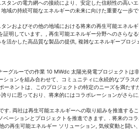
ニスタンの電力網への接続により、安定した信頼性の高いエ
、地域の持続可能なエネルギーの未来に向けた重要な一歩です
スタンおよびその他の地域における将来の再生可能エネルギ
明しています。, 再生可能エネルギー分野へのさらなる投資と
みを活かした高品質な製品の提供, 複雑なエネルギープロジ
ナーグルーでの作業 10 MWdc 太陽光発電プロジェクトは非常に
ーションを組み合わせて、コミュニティに永続的なプラス
ポーネントは、このプロジェクトの特定のニーズを満たすた
を誇りに思っており、将来的にはコラボレーションがさらに
有望です. 両社は再生可能エネルギーへの取り組みを推進する
ノベーションとプロジェクトを推進できます。. 将来のコ
の他の再生可能エネルギー ソリューション, 気候変動と闘