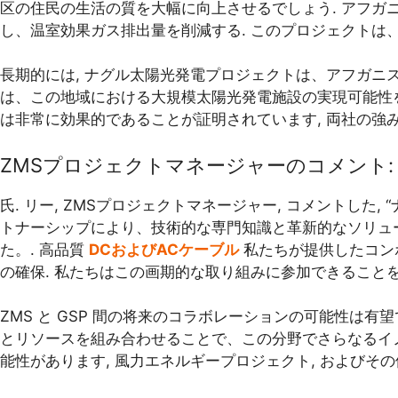
区の住民の生活の質を大幅に向上させるでしょう. アフガ
し、温室効果ガス排出量を削減する. このプロジェクトは
長期的には, ナグル太陽光発電プロジェクトは、アフガニ
は、この地域における大規模太陽光発電施設の実現可能性を証
は非常に効果的であることが証明されています, 両社の強
ZMSプロジェクトマネージャーのコメント:
氏. リー, ZMSプロジェクトマネージャー, コメントした, “
トナーシップにより、技術的な専門知識と革新的なソリュ
た。. 高品質
DCおよびACケーブル
私たちが提供したコン
の確保. 私たちはこの画期的な取り組みに参加できること
ZMS と GSP 間の将来のコラボレーションの可能性は
とリソースを組み合わせることで、この分野でさらなるイ
能性があります, 風力エネルギープロジェクト, およびそ