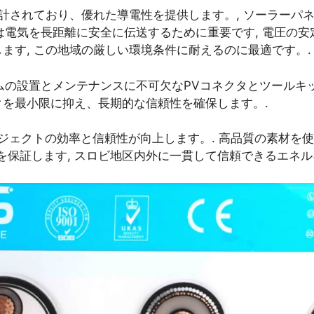
用に設計されており、優れた導電性を提供します。, ソーラー
) ケーブルは電気を長距離に安全に伝送するために重要です, 電圧
ます, この地域の厳しい環境条件に耐えるのに最適です。.
テムの設置とメンテナンスに不可欠なPVコネクタとツールキ
クを最小限に抑え、長期的な信頼性を確保します。.
プロジェクトの効率と信頼性が向上します。. 高品質の素材を
保証します, スロビ地区内外に一貫して信頼できるエネル