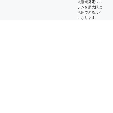
太陽光発電シス
テムを最大限に
活用できるよう
になります。.
競争力のある
価格設定
経験と専門知
識
ZMS は品質に妥協
することなく公正
不適切なケーブ
な価格設定を信条
ルサイズや不適
としています. 当社
切なケーブル長
の競争力のある価
は、太陽光発電
格モデルにより、
システムに重大
投資に対して最大
な損傷を与える
限の価値が得られ
可能性がありま
ます。, あらゆる規
す。. 太陽光発電
模の企業にとって
ケーブル業界で
太陽エネルギーを
の長年の経験, 私
より利用しやす
たちのチームは