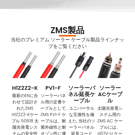
ZMS製品
当社のプレミアム ソーラー ケーブル製品ラインナッ
プをご覧ください
H1Z2Z2-K
PV1-F
ソーラーパ
ソーラー
ネル延長ケ
ACケーブ
最新のENに合
ソーラーパネ
ーブル
ル
わせて設計さ
ル用の定番ケ
れたZMS
ーブルとして,
ユニバーサル
太陽光発電シ
H1Z2Z2-Kケー
ZMS PV1-F ケ
な互換性を備
ステム用の
ブル 50618 太
ーブルは、耐
えた, 当社のソ
ZMS AC ケー
陽光発電シス
紫外線性と耐
ーラーパネル
ブルには、
テムの安全性
オゾン性に優
延長コード
H07V-U ケー