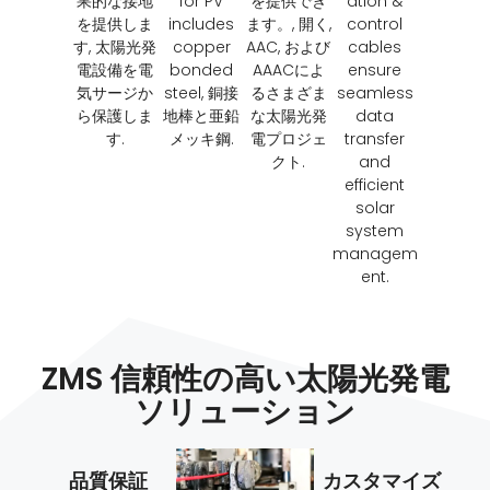
果的な接地
for PV
を提供でき
ation &
を提供しま
includes
ます。, 開く,
control
す, 太陽光発
copper
AAC, および
cables
電設備を電
bonded
AAACによ
ensure
気サージか
steel
, 銅接
るさまざま
seamless
ら保護しま
地棒と亜鉛
な太陽光発
data
す.
メッキ鋼.
電プロジェ
transfer
クト.
and
efficient
solar
system
managem
ent
.
ZMS 信頼性の高い太陽光発電
ソリューション
品質保証
カスタマイズ