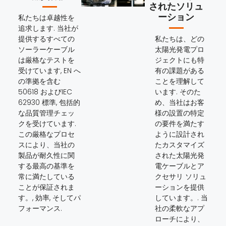
されたソリュ
ーション
私たちは卓越性を
追求します. 当社が
提供するすべての
私たちは、どの
ソーラーケーブル
太陽光発電プロ
は厳格なテストを
ジェクトにも特
受けています, EN へ
有の課題がある
の準拠を含む
ことを理解して
50618 およびIEC
います. そのた
62930 標準, 包括的
め、当社はお客
な品質管理チェッ
様の設置の特定
クを受けています.
の要件を満たす
この厳格なプロセ
ように設計され
スにより、当社の
たカスタマイズ
製品が耐久性に関
された太陽光発
する最高の基準を
電ケーブルとア
常に満たしている
クセサリ ソリュ
ことが保証されま
ーションを提供
す。, 効率, そしてパ
しています。. 当
フォーマンス.
社の柔軟なアプ
ローチにより、