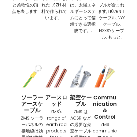
と柔軟性の頂
れた LSZH 材
は、太陽エネ
ブルが含まれ
点を表します.
料で作られて
ルギーシステ
ます, H07RN-F
います。.
ムにとって信
ケーブル, NYY
頼できる選択
ケーブル,
肢です。.
N2XSYケーブ
ル, もっと.
ソーラー
アースロ
架空ケー
Commu
アースケ
ッド
ブル
Nication
ーブル
&
ZMS's
ZMS は
Control
ZMS ソーラ
range of
ACSR など
ーパネルの
earth rod
の必要な架
ZMS
接地線は効
products
空ケーブル
communic