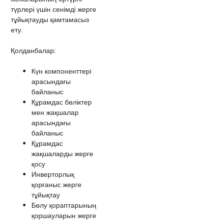
түрлері үшін сенімді жерге
тұйықтауды қамтамасыз
ету.
Қолданбалар:
Күн компоненттері
арасындағы
байланыс
Құрамдас бөліктер
мен жақшалар
арасындағы
байланыс
Құрамдас
жақшаларды жерге
қосу
Инверторлық
қорғаныс жерге
тұйықтау
Бөлу қораптарының
қоршауларын жерге