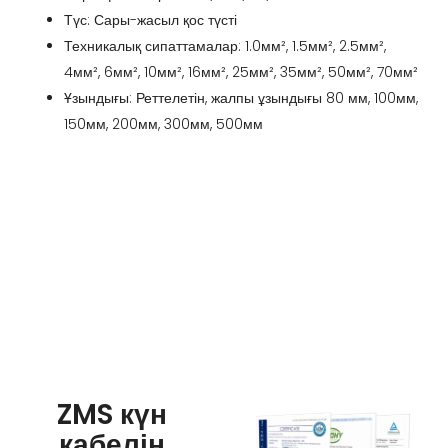
Түс: Сары-жасыл қос түсті
Техникалық сипаттамалар: 1.0мм², 1.5мм², 2.5мм²,
4мм², 6мм², 10мм², 16мм², 25мм², 35мм², 50мм², 70мм²
Ұзындығы: Реттелетін, жалпы ұзындығы 80 мм, 100мм,
150мм, 200мм, 300мм, 500мм
ZMS күн
кабелін