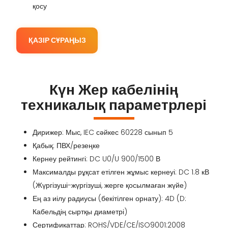
қосу
ҚАЗІР СҰРАҢЫЗ
Күн Жер кабелінің
техникалық параметрлері
Дирижер: Мыс, IEC сәйкес 60228 сынып 5
Қабық: ПВХ/резеңке
Кернеу рейтингі: DC U0/U 900/1500 В
Максималды рұқсат етілген жұмыс кернеуі: DC 1.8 кВ
(Жүргізуші-жүргізуші, жерге қосылмаған жүйе)
Ең аз иілу радиусы (бекітілген орнату): 4D (D:
Кабельдің сыртқы диаметрі)
Сертификаттар: ROHS/VDE/CE/ISO9001:2008