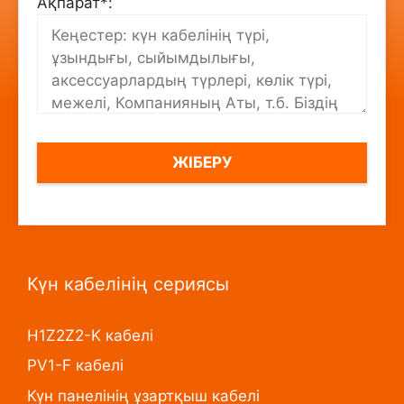
Ақпарат*:
Күн кабелінің сериясы
H1Z2Z2-K кабелі
PV1-F кабелі
Күн панелінің ұзартқыш кабелі