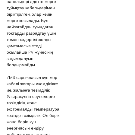
панельдері әдетте жерге
тұйықтау кабельдерімен
біріктірілген, олар кейін
жерге қосылады. Бұл
найзағайдан туындаған
токтарды разрядтау үшін
төмен кедергілі жолды
қамтамасыз етеді,
осылайша PV жүйесінің
зақымдалуын
болдырмайды.
ZMS сары-жасыл күн жер
кабелі жоғары икемділікке
ие, жалынға төзімділік,
Ультракүлгін сәулелерге
төзімділік, және
экстремалды температура
кезінде төзімділік. Ол берік
және берік, күн
энергиясын өндіру
жобаларының әртүрлі