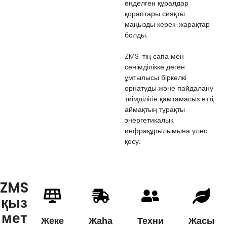
өңделген құралдар
қораптары сияқты
маңызды керек-жарақтар
болды.
ZMS-тің сапа мен
сенімділікке деген
ұмтылысы біркелкі
орнатуды және пайдалану
тиімділігін қамтамасыз етті,
аймақтың тұрақты
энергетикалық
инфрақұрылымына үлес
қосу.
ZMS
қыз
мет
Жеке
Жаһа
Техни
Жасы