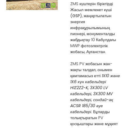
ZMS күштерін біріктірді
Жасыл мемлекет күші
(GSP)
, жаңартылатын
энергия
инфрақұрылымының
пионері, монументалды
жабдықтау 10 Кабулдағы
MWP фотоэлектрлік
жобасы, Ауғанстан.
ZMS PV жобасын жан-
жақты талдап, онымен
қамтамасыз етті
1X10 және
1X6 күн кабельдері
H1Z2Z2-K, 3X300 LV
кабельдері, 3X300 MV
кабельдері, сондай-ақ
ACSR 185/30 әуе
кабельдері
. Бұларды
толықтыратын PV
қосқыштары және мұқият