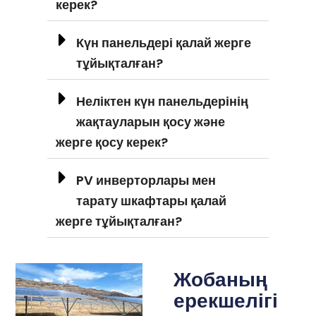
керек?
Күн панельдері қалай жерге
тұйықталған?
Неліктен күн панельдерінің
жақтауларын қосу және
жерге қосу керек?
PV инверторлары мен
тарату шкафтары қалай
жерге тұйықталған?
Жобаның
ерекшелігі