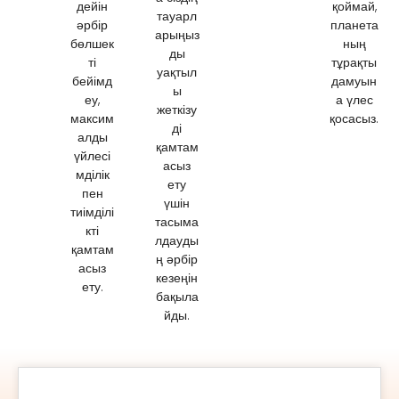
дейін
қоймай,
тауарл
әрбір
планета
арыңыз
бөлшек
ның
ды
ті
тұрақты
уақтыл
бейімд
дамуын
ы
еу,
а үлес
жеткізу
максим
қосасыз.
ді
алды
қамтам
үйлесі
асыз
мділік
ету
пен
үшін
тиімділі
тасыма
кті
лдауды
қамтам
ң әрбір
асыз
кезеңін
ету.
бақыла
йды.