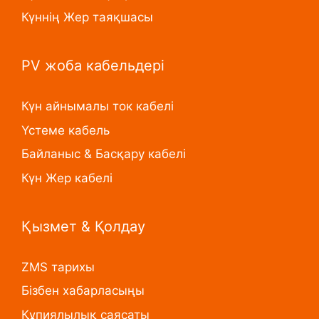
Күннің Жер таяқшасы
PV жоба кабельдері
Күн айнымалы ток кабелі
Үстеме кабель
Байланыс & Басқару кабелі
Күн Жер кабелі
Қызмет & Қолдау
ZMS тарихы
Бізбен хабарласыңы
Құпиялылық саясаты