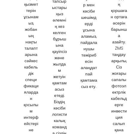
тапсыр
қызмет
ң
р мен
ыстары
терін
қоршаға
кәсіби
ңыз
ұсынам
н ортаға
шешімд
әлемні
ыз,
әсерін
ерді
ң кез
жобан
барынш
ұсына
келген
ың
а
аламыз,
бұрыш
нақты
азайту.
пайдала
ына
талапт
ZMS
нушы
қауіпсіз
арына
таңдау
тәжіриб
және
сәйкес
арқылы,
есін
жылда
кабель
Сіз
алаңдат
м
дік
жоғары
пай
жетуін
специ
сапалы
қамтама
қамтам
фикаци
фотоэл
сыз ету.
асыз
яларда
ектрлік
етеді.
н
кабельд
Біздің
қосылы
ерге
кәсіби
м
инвести
логисти
интерф
ция
калық
ейстері
салып
команд
не
қана
а сіздің