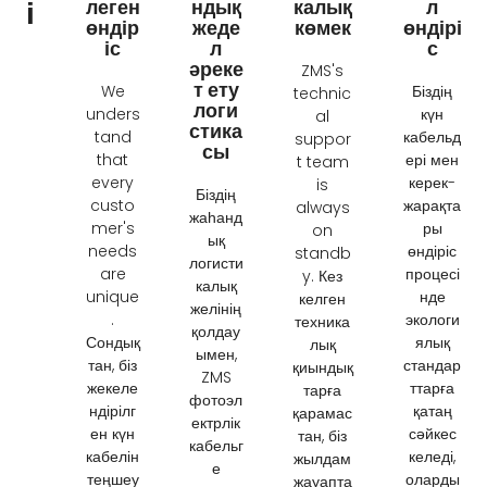
і
леген
ндық
калық
л
өндір
жеде
көмек
өндірі
іс
л
с
әреке
ZMS's
т ету
We
Біздің
technic
логи
unders
күн
al
стика
tand
кабельд
suppor
сы
that
ері мен
t team
every
керек-
is
Біздің
custo
жарақта
always
жаһанд
mer's
ры
on
ық
needs
өндіріс
standb
логисти
are
процесі
y
. Кез
калық
unique
нде
келген
желінің
.
экологи
техника
қолдау
Сондық
ялық
лық
ымен,
тан, біз
стандар
қиындық
ZMS
жекеле
ттарға
тарға
фотоэл
ндірілг
қатаң
қарамас
ектрлік
ен күн
сәйкес
тан, біз
кабельг
кабелін
келеді,
жылдам
е
теңшеу
оларды
жауапта