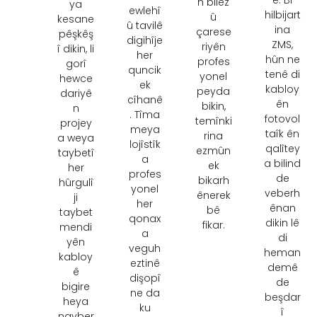
ê. Bi
n bilez
ya
ewlehî
hilbijart
û
kesane
û tavilê
ina
çarese
pêşkêş
digihîje
ZMS,
riyên
î dikin, li
her
hûn ne
profes
gorî
quncik
tenê di
yonel
hewce
ek
kabloy
peyda
dariyê
cîhanê
ên
bikin,
n
. Tîma
fotovol
temînki
projey
meya
taîk ên
rina
a weya
lojîstîk
qalîtey
ezmûn
taybetî
a
a bilind
ek
her
profes
de
bikarh
hûrgulî
yonel
veberh
ênerek
ji
her
ênan
bê
taybet
qonax
dikin lê
fikar.
mendi
a
di
yên
veguh
heman
kabloy
eztinê
demê
ê
dişopî
de
bigire
ne da
beşdar
heya
ku
î
navber