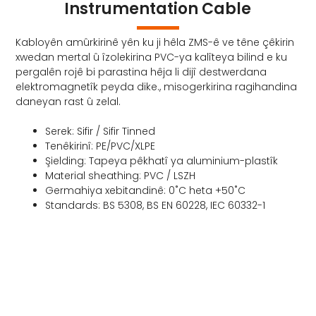
Instrumentation Cable
Kabloyên amûrkirinê yên ku ji hêla ZMS-ê ve têne çêkirin
xwedan mertal û îzolekirina PVC-ya kalîteya bilind e ku
pergalên rojê bi parastina hêja li dijî destwerdana
elektromagnetîk peyda dike., misogerkirina ragihandina
daneyan rast û zelal.
Serek: Sifir / Sifir Tinned
Tenêkirinî: PE/PVC/XLPE
Şielding: Tapeya pêkhatî ya aluminium-plastîk
Material sheathing: PVC / LSZH
Germahiya xebitandinê: 0˚C heta +50˚C
Standards: BS 5308, BS EN 60228, IEC 60332-1