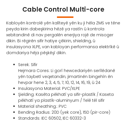
Cable Control Multi-core
Kabloyên kontrolê yên kalîteyê yên ku ji hêla ZMS ve têne
peyda kirin dabeşkirina hêzê ya rastîn û kontrola
xebitandinê di nav pergalên enerjiya rojê de misoger
dikin. Bi rêgirên sifir hatiye çêkirin, shielding, û
insulasyona XLPE, van kabloyan performansa elektrîkê û
domdariya hêja pêşkêşî dikin.
Serek: Sifir
Hejmara Cores: Li gorî hewcedariyên serîlêdanê
yên taybetî veqetandin; jimartinên bingehîn ên
hevpar hene 2, 3, 4, 5, 7, 10, 12, 14, 16, 19, û 24
Insulasyona Material: PVC/XLPE
Şielding: Kasêta pêkhatî ya sifir-plastîk / Kaseta
pêkhatî ya plastîk-aluminyum / Telê têl sifir
Material sheathing:: PVC
Bending Radius: 20D (yek core), 15D (pir-core)
Standards: IEC 60502, IEC 60332-3