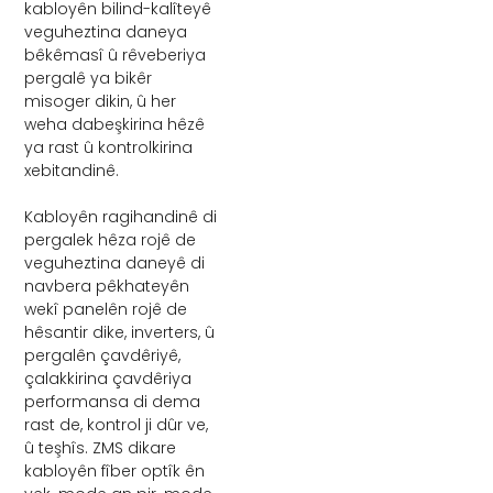
kabloyên bilind-kalîteyê
veguheztina daneya
bêkêmasî û rêveberiya
pergalê ya bikêr
misoger dikin, û her
weha dabeşkirina hêzê
ya rast û kontrolkirina
xebitandinê.
Kabloyên ragihandinê di
pergalek hêza rojê de
veguheztina daneyê di
navbera pêkhateyên
wekî panelên rojê de
hêsantir dike, inverters, û
pergalên çavdêriyê,
çalakkirina çavdêriya
performansa di dema
rast de, kontrol ji dûr ve,
û teşhîs. ZMS dikare
kabloyên fîber optîk ên