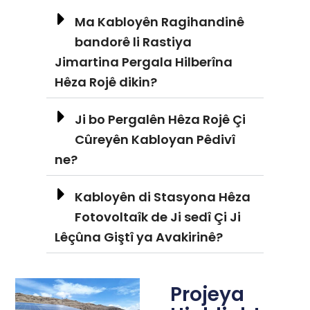
Ma Kabloyên Ragihandinê
bandorê li Rastiya
Jimartina Pergala Hilberîna
Hêza Rojê dikin?
Ji bo Pergalên Hêza Rojê Çi
Cûreyên Kabloyan Pêdivî
ne?
Kabloyên di Stasyona Hêza
Fotovoltaîk de Ji sedî Çi Ji
Lêçûna Giştî ya Avakirinê?
Projeya