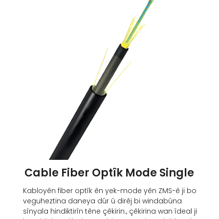
Cable Fiber Optîk Mode Single
Kabloyên fiber optîk ên yek-mode yên ZMS-ê ji bo
veguheztina daneya dûr û dirêj bi windabûna
sînyala hindiktirîn têne çêkirin., çêkirina wan îdeal ji