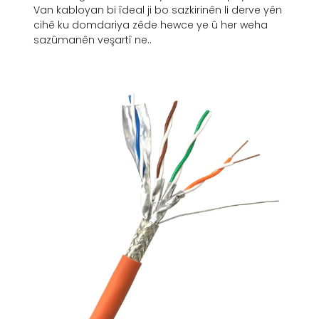
Van kabloyan bi îdeal ji bo sazkirinên li derve yên
cihê ku domdariya zêde hewce ye û her weha
sazûmanên veşartî ne..