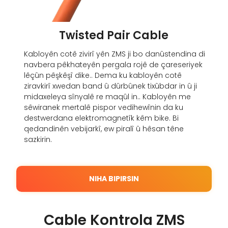
Twisted Pair Cable
Kabloyên cotê zivirî yên ZMS ji bo danûstendina di
navbera pêkhateyên pergala rojê de çareseriyek
lêçûn pêşkêşî dike.. Dema ku kabloyên cotê
ziravkirî xwedan band û dûrbûnek tixûbdar in û ji
midaxeleya sînyalê re maqûl in.. Kabloyên me
sêwiranek mertalê pispor vedihewînin da ku
destwerdana elektromagnetîk kêm bike. Bi
qedandinên vebijarkî, ew piralî û hêsan têne
sazkirin.
NIHA BIPIRSIN
Cable Kontrola ZMS