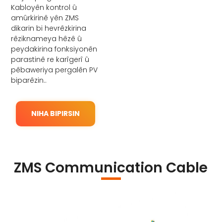
Kabloyên kontrol û
amûrkirinê yên ZMS
dikarin bi hevrêzkirina
rêziknameya hêzê û
peydakirina fonksiyonên
parastinê re karîgerî û
pêbaweriya pergalên PV
biparêzin..
NIHA BIPIRSIN
ZMS Communication Cable