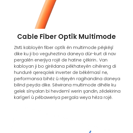
Cable Fiber Optîk Multimode
ZMS kabloyên fiber optîk ên multimode pêşkêşî
dike ku ji bo veguheztina daneya dûr-kurt di nav
pergalên enerjiya rojê de hatine çêkirin.. Van
kabloyan ji bo girêdana pêkhateyên cihêreng di
hundurê qereqolek inverter de bêkêmasî ne,
performansa bihêz û rêjeyên ragihandina daneya
bilind peyda dike. Sêwirana multimode dihêle ku
gelek sînyalan bi hevdemî werin şandin, zêdekirina
karîgerî û pêbaweriya pergala weya hêza rojê.