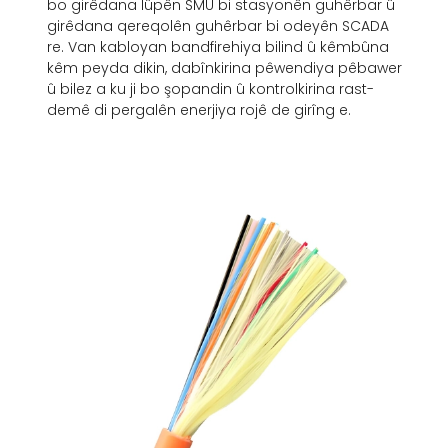
bo girêdana lûpên SMU bi stasyonên guhêrbar û
girêdana qereqolên guhêrbar bi odeyên SCADA
re. Van kabloyan bandfirehiya bilind û kêmbûna
kêm peyda dikin, dabînkirina pêwendiya pêbawer
û bilez a ku ji bo şopandin û kontrolkirina rast-
demê di pergalên enerjiya rojê de girîng e.