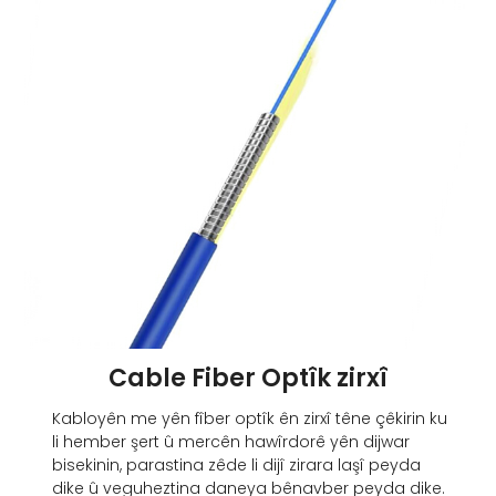
Cable Fiber Optîk zirxî
Kabloyên me yên fîber optîk ên zirxî têne çêkirin ku
li hember şert û mercên hawîrdorê yên dijwar
bisekinin, parastina zêde li dijî zirara laşî peyda
dike û veguheztina daneya bênavber peyda dike.