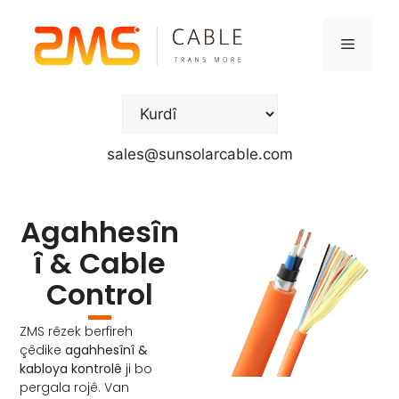
sales@sunsolarcable.com
Agahhesîn
î & Cable
Control
ZMS rêzek berfireh
çêdike
agahhesînî &
kabloya kontrolê
ji bo
pergala rojê. Van