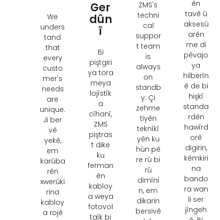
ên
Ger
ZMS's
tavê û
techni
We
dûn
aksesû
cal
unders
î
arên
suppor
tand
me di
t team
that
Bi
pêvajo
is
every
piştgiri
ya
always
custo
ya tora
hilberîn
on
mer's
meya
ê de bi
standb
needs
lojîstîk
hişkî
y
. Çi
are
a
standa
zehme
unique
.
cîhanî,
rdên
tiyên
Ji ber
ZMS
hawîrd
teknîkî
vê
piştras
orê
yên ku
yekê,
t dike
digirin,
hûn pê
em
ku
kêmkiri
re rû bi
karûba
ferman
na
rû
rên
ên
bando
dimîni
xwerûki
kabloy
ra wan
n, em
rina
a weya
li ser
dikarin
kabloy
fotovol
jîngeh
bersivê
a rojê
taîk bi