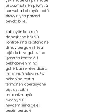
yek-mode an pir-mode
bi dawîhatinên pêwîst û
her weha kabloyên cotê
ziravkirî yên parastî
peyda bike..
Kabloyên kontrolê
dabeşkirina hêzê û
kontrolkirina xebitandinê
di nav pergalek hêza
rojê de bi veguheztina
îşaretên kontrolê ji
pêkhateyên mîna
guhêrbar re rêve dibin.,
trackers, û releyan. Ew
pêkanîna rast a
fermanên operasyonê
piştrast dikin,
mekanîzmayên
ewlehiyê, û
hevdemkirina gelek
beşên pergalê.