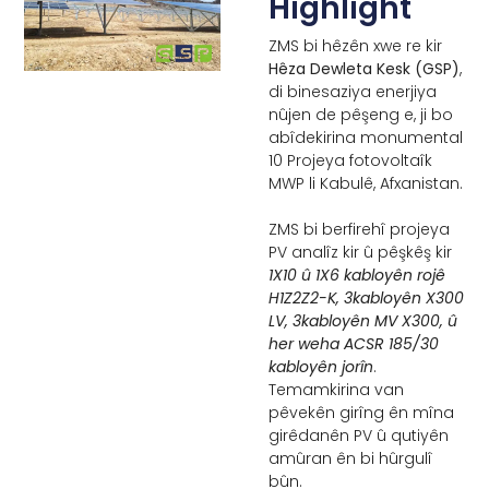
Highlight
ZMS bi hêzên xwe re kir
Hêza Dewleta Kesk (GSP)
,
di binesaziya enerjiya
nûjen de pêşeng e, ji bo
abîdekirina monumental
10 Projeya fotovoltaîk
MWP li Kabulê, Afxanistan.
ZMS bi berfirehî projeya
PV analîz kir û pêşkêş kir
1X10 û 1X6 kabloyên rojê
H1Z2Z2-K, 3kabloyên X300
LV, 3kabloyên MV X300, û
her weha ACSR 185/30
kabloyên jorîn
.
Temamkirina van
pêvekên girîng ên mîna
girêdanên PV û qutiyên
amûran ên bi hûrgulî
bûn.