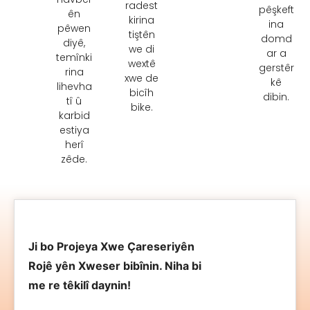
radest
pêşkeft
ên
kirina
ina
pêwen
tiştên
domd
diyê,
we di
ar a
temînki
wextê
gerstêr
rina
xwe de
kê
lihevha
bicîh
dibin.
tî û
bike.
karbid
estiya
herî
zêde.
Ji bo Projeya Xwe Çareseriyên
Rojê yên Xweser bibînin. Niha bi
me re têkilî daynin!