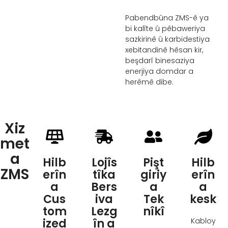
Pabendbûna ZMS-ê ya
bi kalîte û pêbaweriya
sazkirinê û karbidestiya
xebitandinê hêsan kir,
beşdarî binesaziya
enerjiya domdar a
herêmê dibe.
Xiz
met
a
Hilb
Lojîs
Pişt
Hilb
ZMS
erîn
tîka
giriy
erîn
a
Bers
a
a
Cus
iva
Tek
kesk
tom
Lezg
nîkî
ized
în a
Kabloy