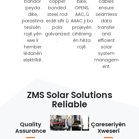
bandor
copper
bike,
cables
peyda
bonded
OPENS,
ensure
dike,
steel
, rod
AAC, û
seamless
parastina
erdê sifir û
AAAC ji bo
data
tesîsên
pola
projeyên
transfer
rojê yên
galvanized
cihêreng
and
xwe li
.
ên hêza
efficient
hember
rojê.
solar
lêdanên
system
elektrîkê.
managem
ent
.
ZMS Solar Solutions
Reliable
Quality
Çareseriyên
Assurance
Xweserî