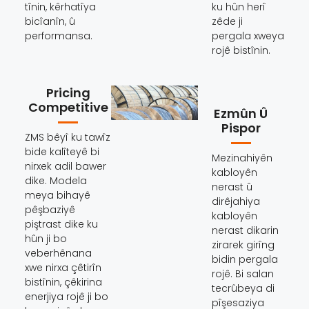
tînin, kêrhatîya
ku hûn herî
bicîanîn, û
zêde ji
performansa.
pergala xweya
rojê bistînin.
Pricing
Competitive
Ezmûn Û
Pispor
ZMS bêyî ku tawîz
bide kalîteyê bi
Mezinahiyên
nirxek adil bawer
kabloyên
dike. Modela
nerast û
meya bihayê
dirêjahiya
pêşbaziyê
kabloyên
piştrast dike ku
nerast dikarin
hûn ji bo
zirarek girîng
veberhênana
bidin pergala
xwe nirxa çêtirîn
rojê. Bi salan
bistînin, çêkirina
tecrûbeya di
enerjiya rojê ji bo
pîşesaziya