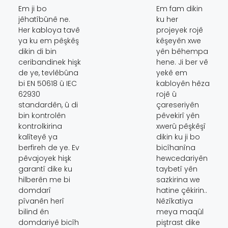
Em ji bo
Em fam dikin
jêhatîbûnê ne.
ku her
Her kabloya tavê
projeyek rojê
ya ku em pêşkêş
kêşeyên xwe
dikin di bin
yên bêhempa
ceribandinek hişk
hene. Ji ber vê
de ye, tevlêbûna
yekê em
bi EN 50618 û IEC
kabloyên hêza
62930
rojê û
standardên, û di
çareseriyên
bin kontrolên
pêvekirî yên
kontrolkirina
xwerû pêşkêşî
kalîteyê ya
dikin ku ji bo
berfireh de ye. Ev
bicîhanîna
pêvajoyek hişk
hewcedariyên
garantî dike ku
taybetî yên
hilberên me bi
sazkirina we
domdarî
hatine çêkirin..
pîvanên herî
Nêzîkatiya
bilind ên
meya maqûl
domdariyê bicîh
piştrast dike