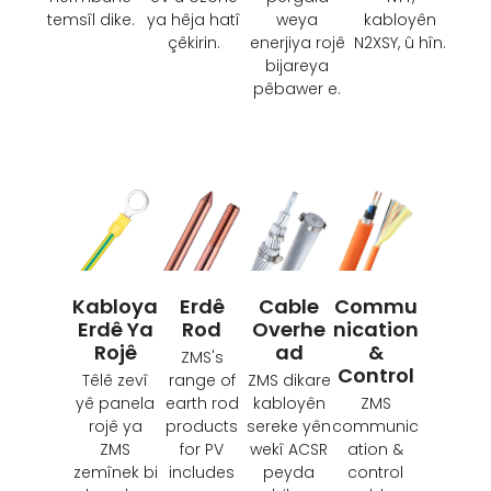
temsîl dike.
ya hêja hatî
weya
kabloyên
çêkirin.
enerjiya rojê
N2XSY, û hîn.
bijareya
pêbawer e.
Kabloya
Erdê
Cable
Commu
Erdê Ya
Rod
Overhe
Nication
Rojê
Ad
&
ZMS's
Control
Têlê zevî
range of
ZMS dikare
yê panela
earth rod
kabloyên
ZMS
rojê ya
products
sereke yên
communic
ZMS
for PV
wekî ACSR
ation &
zemînek bi
includes
peyda
control