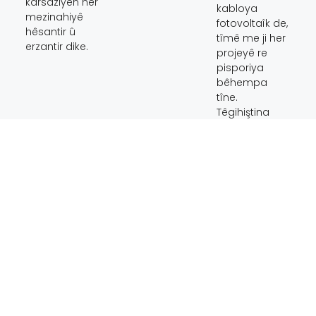
karsaziyên her
kabloya
mezinahiyê
fotovoltaîk de,
hêsantir û
tîmê me ji her
erzantir dike.
projeyê re
pisporiya
bêhempa
tîne.
Têgihiştina
meya kûr a
teknolojiya
rojê piştrast
dike ku em ne
tenê hilberan
peyda dikin, lê
çareseriyên
berfireh ên ku
ji bo pêkanîna
hewcedariyên
bêhempa yên
her xerîdar
têne çêkirin.