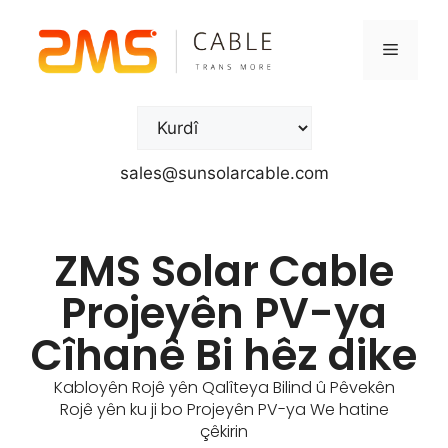
sales@sunsolarcable.com
ZMS Solar Cable
Projeyên PV-ya
Cîhanê Bi hêz dike
Kabloyên Rojê yên Qalîteya Bilind û Pêvekên
Rojê yên ku ji bo Projeyên PV-ya We hatine
çêkirin