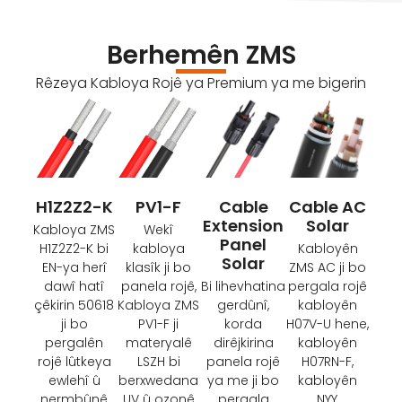
Berhemên ZMS
Rêzeya Kabloya Rojê ya Premium ya me bigerin
H1Z2Z2-K
PV1-F
Cable
Cable AC
Extension
Solar
Kabloya ZMS
Wekî
Panel
H1Z2Z2-K bi
kabloya
Kabloyên
Solar
EN-ya herî
klasîk ji bo
ZMS AC ji bo
dawî hatî
panela rojê,
Bi lihevhatina
pergala rojê
çêkirin 50618
Kabloya ZMS
gerdûnî,
kabloyên
ji bo
PV1-F ji
korda
H07V-U hene,
pergalên
materyalê
dirêjkirina
kabloyên
rojê lûtkeya
LSZH bi
panela rojê
H07RN-F,
ewlehî û
berxwedana
ya me ji bo
kabloyên
nermbûnê
UV û ozonê
pergala
NYY,