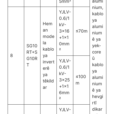
alumi
5mm²
nium,
YJLV-
kablo
0.6/1
ya
Hem
kV-
alumi
an
3×16
≤70m
nium
mode
+1×1
ê ya
la
0mm
yek-
SG10
kablo
²
core
RT+S
8
ya
û
G10R
YJLV-
invert
kablo
T
0.6/1
erê
ya
kV-
ya
≤100
alumi
3×25
têkild
m
nium
+1×1
ar
ê ya
6mm
hevgi
²
rtî
dikar
YJLV-