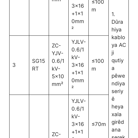
≤100
3×16
m
+1×1
1.
0mm
Dûra
²
hiya
kablo
YJLV-
ya AC
ZC-
0.6/1
ji
YJV-
kV-
qutiy
SG15
0.6/1
≤100
3
3×16
a
RT
kV-
m
+1×1
pêwe
5×10
0mm
ndiya
mm²
²
seriy
ê
YJLV-
heya
0.6/1
xala
kV-
girêd
3×16
≤70m
ana
+1×1
ZC-
serek