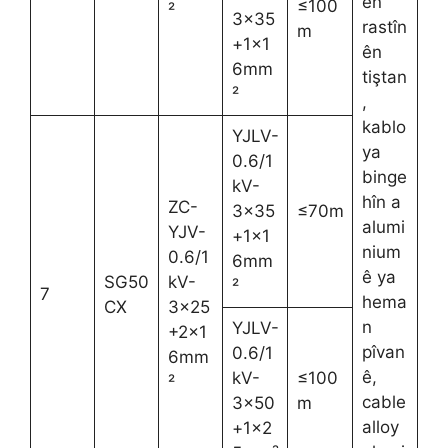
ên
≤100
²
3×35
rastîn
m
+1×1
ên
6mm
tiştan
²
,
kablo
YJLV-
ya
0.6/1
binge
kV-
hîn a
ZC-
3×35
≤70m
alumi
YJV-
+1×1
nium
0.6/1
6mm
ê ya
SG50
kV-
²
7
hema
CX
3×25
n
YJLV-
+2×1
pîvan
0.6/1
6mm
ê,
kV-
≤100
²
cable
3×50
m
alloy
+1×2