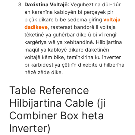
Daxistina Voltajê
: Veguheztina dûr-dûr
an karanîna kabloyên bi perçeyek pir
piçûk dikare bibe sedema girîng
voltaja
dadikeve
, rasterast bandorê li voltaja
têketinê ya guhêrbar dike û bi vî rengî
kargêriya wê ya xebitandinê. Hilbijartina
maqûl ya kabloyê dikare daketinên
voltajê kêm bike, temînkirina ku înverter
bi karbidestiya çêtirîn dixebite û hilberîna
hêzê zêde dike.
Table Reference
Hilbijartina Cable (ji
Combiner Box heta
Inverter)