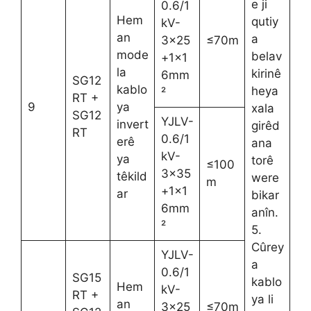
e ji
0.6/1
Hem
qutiy
kV-
an
a
3×25
≤70m
mode
belav
+1×1
la
kirinê
6mm
SG12
kablo
heya
²
RT +
9
ya
xala
SG12
YJLV-
invert
girêd
RT
0.6/1
erê
ana
kV-
ya
torê
≤100
3×35
têkild
were
m
+1×1
ar
bikar
6mm
anîn.
²
5.
Cûrey
YJLV-
a
0.6/1
SG15
kablo
Hem
kV-
RT +
ya li
an
3×25
≤70m