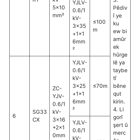
3.
YJLV-
5×10
Pêdiv
0.6/1
mm²
î ye
kV-
≤100
ku
3×35
m
ew bi
+1×1
amûr
6mm
ek
²
hûrge
YJLV-
lê ya
0.6/1
taybe
kV-
tî
3×25
≤70m
bêne
ZC-
+1×1
qut
YJV-
6mm
kirin.
0.6/1
²
4. Li
SG33
kV-
6
gorî
CX
3×16
YJLV-
şert û
+2×1
0.6/1
merc
0mm
kV-