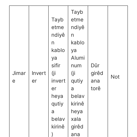
Tayb
Tayb
etme
etme
ndiyê
ndiyê
n
n
kablo
kablo
ya
ya
Alumi
sifir
num
Dûr
Jimar
Invert
(ji
(ji
girêd
Not
e
er
invert
qutiy
ana
er
a
torê
heya
belav
qutiy
kirinê
a
heya
belav
xala
kirinê
girêd
)
ana