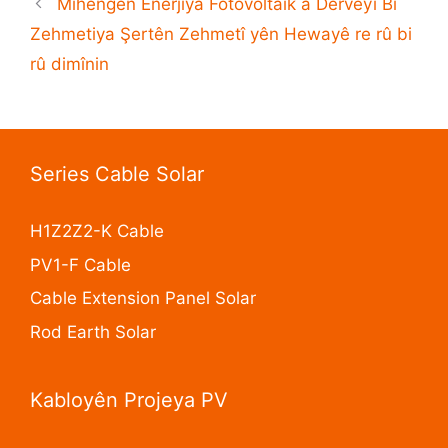
Mîhengên Enerjiya Fotovoltaîk a Derveyî Bi
Zehmetiya Şertên Zehmetî yên Hewayê re rû bi
rû dimînin
Series Cable Solar
H1Z2Z2-K Cable
PV1-F Cable
Cable Extension Panel Solar
Rod Earth Solar
Kabloyên Projeya PV