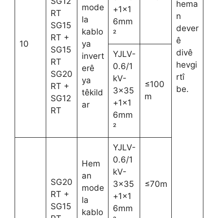
SG12
hema
mode
+1×1
RT
n
la
6mm
SG15
dever
kablo
²
RT +
ê
10
ya
SG15
divê
YJLV-
invert
RT
hevgi
0.6/1
erê
SG20
rtî
kV-
ya
≤100
RT +
be.
3×35
têkild
m
SG12
+1×1
ar
RT
6mm
²
YJLV-
0.6/1
Hem
kV-
an
SG20
3×35
≤70m
mode
RT +
+1×1
la
SG15
6mm
kablo