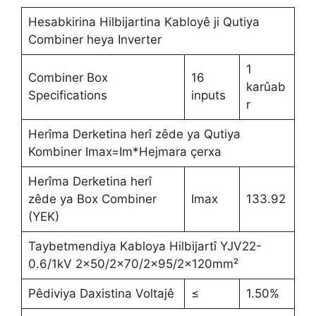
Hesabkirina Hilbijartina Kabloyê ji Qutiya
Combiner heya Inverter
1
Combiner Box
16
karûab
Specifications
inputs
r
Herîma Derketina herî zêde ya Qutiya
Kombiner Imax=Im*Hejmara çerxa
Herîma Derketina herî
zêde ya Box Combiner
Imax
133.92
(YEK)
Taybetmendiya Kabloya Hilbijartî YJV22-
0.6/1kV 2×50/2×70/2×95/2x120mm²
Pêdiviya Daxistina Voltajê
≤
1.50%