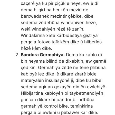
xaçerê ya ku pir piçûk e heye, ew ê di
dema hilgirtina herikên mezin de
berxwedanek mezintir çêbike, dibe
sedema zêdebûna windahiyên hêzê,
wekî windahiyên rêzê tê zanîn.
Windakirina xetê karbidestiya giştî ya
pergala fotovoltaîk kêm dike û hilberîna
hêzê kêm dike.
Bandora Germahiya
: Dema ku kablo di
bin heyama bilind de dixebitin, ew germê
çêdikin. Germahiya zêde ne tenê pîrbûna
kabloyê lez dike lê dikare zirarê bide
materyalên însulasyonê jî, dibe ku bibe
sedema agir an qezayên din ên ewlehiyê.
Hilbijartina kabloyên bi taybetmendiyên
guncan dikare bi bandor bilindbûna
germahiyê kontrol bike, temînkirina
pergalê bi ewlehî û pêbawer kar dike.