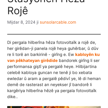
Rojê
Mijdar 8, 2024
ji
sunsolarcable.com
Di pergala hilberîna hêza fotovoltaîk a rojê de,
her girêdan-ji panela rojê heya guhêrbar, û dûv
re li torê an barkirinê - girîng e. Ew
kabloyên ku
van pêkhateyan girêdide
bandorek girîng li ser
performansa giştî ya pergalê heye. Hilbijartina
celebê kabloya guncan ne tenê ji bo xebata
ewledar û aram a pergalê pêdivî ye, lê di heman
demê de rasterast an neyekser jî bandorê li
kargêriya hilberîna hêzê ya pergala fotovoltaîk
dike..