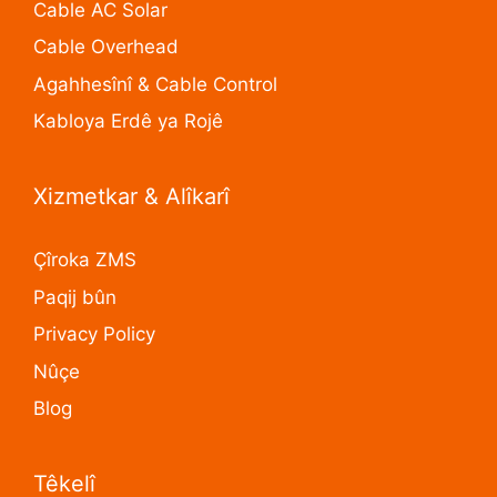
Cable AC Solar
Cable Overhead
Agahhesînî & Cable Control
Kabloya Erdê ya Rojê
Xizmetkar & Alîkarî
Çîroka ZMS
Paqij bûn
Privacy Policy
Nûçe
Blog
Têkelî