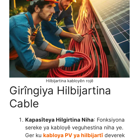
Hilbijartina kabloyên rojê
Girîngiya Hilbijartina
Cable
Kapasîteya Hilgirtina Niha
: Fonksiyona
sereke ya kabloyê veguhestina niha ye.
Ger ku
kabloya PV ya hilbijartî
deverek