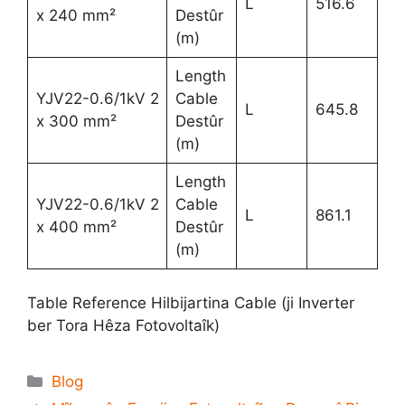
L
516.6
x 240 mm²
Destûr
(m)
Length
YJV22-0.6/1kV 2
Cable
L
645.8
x 300 mm²
Destûr
(m)
Length
YJV22-0.6/1kV 2
Cable
L
861.1
x 400 mm²
Destûr
(m)
Table Reference Hilbijartina Cable (ji Inverter
ber Tora Hêza Fotovoltaîk)
Blog