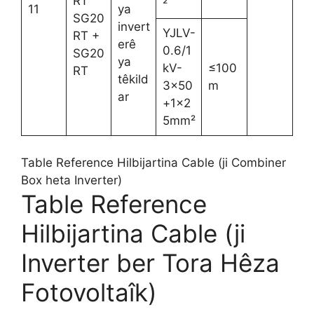
RT
²
11
ya
SG20
invert
YJLV-
RT +
erê
0.6/1
SG20
ya
kV-
≤100
RT
têkild
3×50
m
ar
+1×2
5mm²
Table Reference Hilbijartina Cable (ji Combiner
Box heta Inverter)
Table Reference
Hilbijartina Cable (ji
Inverter ber Tora Hêza
Fotovoltaîk)