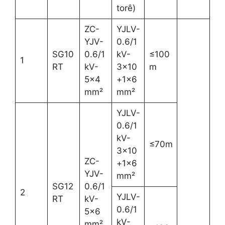
torê)
ZC-
YJLV-
YJV-
0.6/1
SG10
0.6/1
kV-
≤100
1
RT
kV-
3×10
m
5×4
+1×6
mm²
mm²
YJLV-
0.6/1
kV-
≤70m
3×10
ZC-
+1×6
YJV-
mm²
SG12
0.6/1
2
YJLV-
RT
kV-
0.6/1
5×6
kV-
mm²