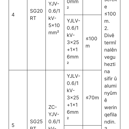
0mm
YJV-
e
²
SG20
0.6/1
≤100
4
RT
kV-
YJLV-
m.
5×10
0.6/1
2.
mm²
kV-
Divê
≤100
3×25
termî
m
+1×1
nalên
6mm
vegu
²
hezti
na
YJLV-
sifir û
0.6/1
alumi
kV-
nyûm
3×25
≤70m
ê
+1×1
ZC-
werin
6mm
YJV-
qefila
²
SG25
0.6/1
ndin.
5
RT
kV-