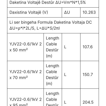
Daketina Voltajê Destûr ΔU=Vm*N*1,5%
Daxistina Voltajê (V)
ΔU
10.263
Li ser bingeha Formula Daketina Voltaja DC
ΔU=ρ*I*2L/S, L=ΔU*S/2πI
Length
YJV22-0.6/1kV 2
Cable
L
107.6
x 50 mm²
Destûr
(m)
Length
YJV22-0.6/1kV 2
Cable
L
150.7
x 70 mm²
Destûr
(m)
Length
YJV22-0.6/1kV 2
Cable
L
204.5
x 95 mm²
Destûr