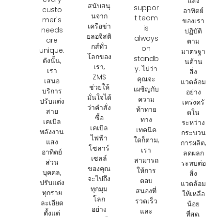
แสง
สนับสนุ
suppor
custo
อาทิตย์
นจาก
t team
mer's
ของเรา
เครือข่า
is
needs
ปฏิบัติ
ยลอจิสติ
always
are
ตาม
กส์ทั่ว
on
unique
.
มาตรฐา
โลกของ
standb
ดังนั้น,
นด้าน
เรา,
y
. ไม่ว่า
เรา
สิ่ง
ZMS
คุณจะ
เสนอ
แวดล้อม
ช่วยให้
เผชิญกับ
บริการ
อย่าง
มั่นใจได้
ความ
ปรับแต่ง
เคร่งครั
ว่าคำสั่ง
ท้าทาย
สาย
ดใน
ซื้อ
ทาง
เคเบิล
ระหว่าง
เคเบิล
เทคนิค
พลังงาน
กระบวน
ไฟฟ้า
ใดก็ตาม,
แสง
การผลิต,
โซลาร์
เรา
อาทิตย์
ลดผลก
เซลล์
สามารถ
ส่วน
ระทบต่อ
ของคุณ
ให้การ
บุคคล,
สิ่ง
จะไปถึง
ตอบ
ปรับแต่ง
แวดล้อม
ทุกมุม
สนองที่
ทุกราย
ให้เหลือ
โลก
รวดเร็ว
ละเอียด
น้อย
อย่าง
และ
ตั้งแต่
ที่สุด.