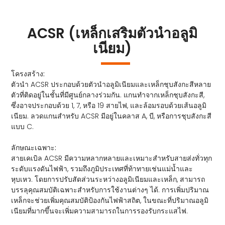
ACSR (เหล็กเสริมตัวนำอลูมิ
เนียม)
โครงสร้าง:
ตัวนำ ACSR ประกอบด้วยตัวนำอลูมิเนียมและเหล็กชุบสังกะสีหลาย
ตัวที่ติดอยู่ในชั้นที่มีศูนย์กลางร่วมกัน. แกนทำจากเหล็กชุบสังกะสี,
ซึ่งอาจประกอบด้วย 1, 7, หรือ 19 สายไฟ, และล้อมรอบด้วยเส้นอลูมิ
เนียม. ลวดแกนสำหรับ ACSR มีอยู่ในคลาส A, บี, หรือการชุบสังกะสี
แบบ C.
ลักษณะเฉพาะ:
สายเคเบิล ACSR มีความหลากหลายและเหมาะสำหรับสายส่งทั่วทุก
ระดับแรงดันไฟฟ้า, รวมถึงภูมิประเทศที่ท้าทายเช่นแม่น้ำและ
หุบเหว. โดยการปรับสัดส่วนระหว่างอลูมิเนียมและเหล็ก, สามารถ
บรรลุคุณสมบัติเฉพาะสำหรับการใช้งานต่างๆ ได้. การเพิ่มปริมาณ
เหล็กจะช่วยเพิ่มคุณสมบัติป้องกันไฟฟ้าสถิต, ในขณะที่ปริมาณอลูมิ
เนียมที่มากขึ้นจะเพิ่มความสามารถในการรองรับกระแสไฟ.