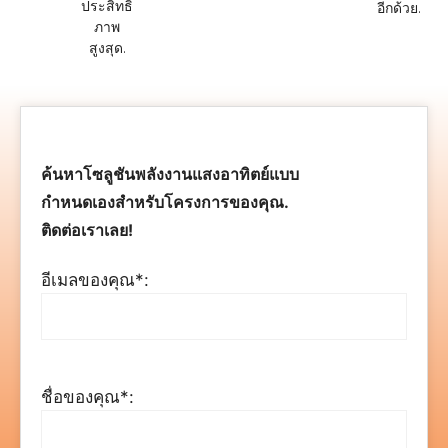
ประสิทธิ
อีกด้วย.
ภาพ
สูงสุด.
ค้นหาโซลูชันพลังงานแสงอาทิตย์แบบ
กำหนดเองสำหรับโครงการของคุณ.
ติดต่อเราเลย!
อีเมลของคุณ*:
ชื่อของคุณ*: