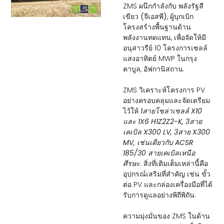
ZMS ผนึกกำลังกับ
พลังรัฐสี
เขียว (จีเอสพี)
, ผู้บุกเบิก
โครงสร้างพื้นฐานด้าน
พลังงานทดแทน, เพื่อจัดให้มี
อนุสาวรีย์ 10 โครงการเซลล์
แสงอาทิตย์ MWP ในกรุง
คาบูล, อัฟกานิสถาน.
ZMS วิเคราะห์โครงการ PV
อย่างครอบคลุมและจัดเตรียม
ไว้ให้
1สายโซล่าเซลล์ X10
และ 1X6 H1Z2Z2-K, 3สาย
เคเบิล X300 LV, 3สาย X300
MV, เช่นเดียวกับ ACSR
185/30 สายเคเบิลเหนือ
ศีรษะ
. สิ่งที่เติมเต็มเหล่านี้คือ
อุปกรณ์เสริมที่สำคัญ เช่น ขั้ว
ต่อ PV และกล่องเครื่องมือที่ได้
รับการดูแลอย่างพิถีพิถัน.
ความมุ่งมั่นของ ZMS ในด้าน