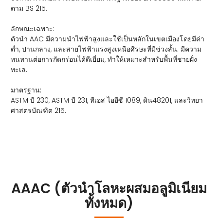
ตาม BS 215.
ลักษณะเฉพาะ:
ตัวนำ AAC มีความนำไฟฟ้าสูงและใช้เป็นหลักในเขตเมืองโดยมีค่า
ต่ำ, ปานกลาง, และสายไฟฟ้าแรงสูงเหนือศีรษะที่มีช่วงสั้น. มีความ
ทนทานต่อการกัดกร่อนได้ดีเยี่ยม, ทำให้เหมาะสำหรับพื้นที่ชายฝั่ง
ทะเล.
มาตรฐาน:
ASTM บี 230, ASTM บี 231, ทีเอส ไออีซี 1089, ดิน48201, และวิทยา
ศาสตรบัณฑิต 215.
AAAC (ตัวนำโลหะผสมอลูมิเนียม
ทั้งหมด)