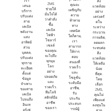
เรา
สิ่ง
ZMS
คุณจะ
เสนอ
แวดล้อม
ช่วยให้
เผชิญกับ
บริการ
อย่าง
มั่นใจได้
ความ
ปรับแต่ง
เคร่งครั
ว่าคำสั่ง
ท้าทาย
สาย
ดใน
ซื้อ
ทาง
เคเบิล
ระหว่าง
เคเบิล
เทคนิค
พลังงาน
กระบวน
ไฟฟ้า
ใดก็ตาม,
แสง
การผลิต,
โซลาร์
เรา
อาทิตย์
ลดผลก
เซลล์
สามารถ
ส่วน
ระทบต่อ
ของคุณ
ให้การ
บุคคล,
สิ่ง
จะไปถึง
ตอบ
ปรับแต่ง
แวดล้อม
ทุกมุม
สนองที่
ทุกราย
ให้เหลือ
โลก
รวดเร็ว
ละเอียด
น้อย
อย่าง
และ
ตั้งแต่
ที่สุด.
ปลอดภัย
โซลูชั่น
ข้อมูล
โดย
และ
ระดับมือ
จำเพาะ
เลือก
รวดเร็ว.
อาชีพ,
ของสาย
ZMS,
ทีมโลจิ
รับ
เคเบิล
คุณไม่
สติกส์มือ
ประกัน
ไปจนถึง
เพียงแต่
อาชีพ
ประสบก
อินเท
ลงทุนใน
ของเรา
ารณ์ผู้
อร์เฟ
สาย