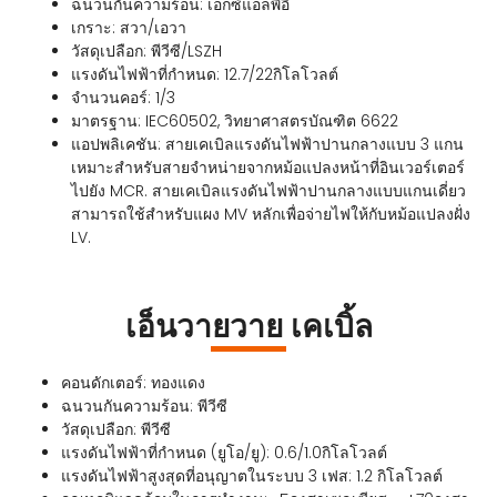
ฉนวนกันความร้อน: เอ็กซ์แอลพีอี
เกราะ: สวา/เอวา
วัสดุเปลือก: พีวีซี/LSZH
แรงดันไฟฟ้าที่กำหนด: 12.7/22กิโลโวลต์
จำนวนคอร์: 1/3
มาตรฐาน: IEC60502, วิทยาศาสตรบัณฑิต 6622
แอปพลิเคชัน: สายเคเบิลแรงดันไฟฟ้าปานกลางแบบ 3 แกน
เหมาะสำหรับสายจำหน่ายจากหม้อแปลงหน้าที่อินเวอร์เตอร์
ไปยัง MCR. สายเคเบิลแรงดันไฟฟ้าปานกลางแบบแกนเดี่ยว
สามารถใช้สำหรับแผง MV หลักเพื่อจ่ายไฟให้กับหม้อแปลงฝั่ง
LV.
เอ็นวายวาย เคเบิ้ล
คอนดักเตอร์: ทองแดง
ฉนวนกันความร้อน: พีวีซี
วัสดุเปลือก: พีวีซี
แรงดันไฟฟ้าที่กำหนด (ยูโอ/ยู): 0.6/1.0กิโลโวลต์
แรงดันไฟฟ้าสูงสุดที่อนุญาตในระบบ 3 เฟส: 1.2 กิโลโวลต์