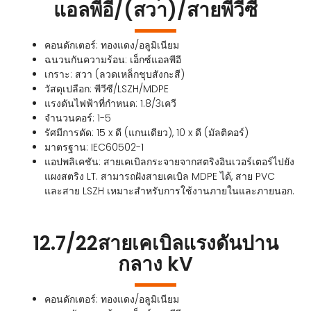
แอลพีอี/(สวา)/สายพีวีซี
คอนดักเตอร์: ทองแดง/อลูมิเนียม
ฉนวนกันความร้อน: เอ็กซ์แอลพีอี
เกราะ: สวา (ลวดเหล็กชุบสังกะสี)
วัสดุเปลือก: พีวีซี/LSZH/MDPE
แรงดันไฟฟ้าที่กำหนด: 1.8/3เควี
จำนวนคอร์: 1-5
รัศมีการดัด: 15 x ดี (แกนเดียว), 10 x ดี (มัลติคอร์)
มาตรฐาน: IEC60502-1
แอปพลิเคชัน: สายเคเบิลกระจายจากสตริงอินเวอร์เตอร์ไปยัง
แผงสตริง LT. สามารถฝังสายเคเบิล MDPE ได้, สาย PVC
และสาย LSZH เหมาะสำหรับการใช้งานภายในและภายนอก.
12.7/22สายเคเบิลแรงดันปาน
กลาง kV
คอนดักเตอร์: ทองแดง/อลูมิเนียม