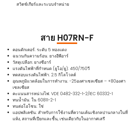
สวิตช์เกียร์และระบบจำหน่าย
สาย H07RN-F
คอนดักเตอร์: ระดับ 5 ทองแดง
ฉนวนกันความร้อน: ยางอีพีอาร์
วัสดุเปลือก: ยางซีอาร์
แรงดันไฟฟ้าที่กำหนด (ยูโอ/ยู): 450/750วี
ทดสอบแรงดันไฟฟ้า: 2.5 กิโลโวลต์
อุณหภูมิแวดล้อมในการทำงาน: -25องศาเซลเซียส – +80องศา
เซลเซียส
คะแนนสารหน่วงไฟ: VDE 0482-332-1-2/IEC 60332-1
ทนน้ำมัน: ใน 60811-2-1
ทนต่อโอโซน: ใช่
แอปพลิเคชัน: สำหรับการใช้งานที่ความเค้นเชิงกลปานกลางในที่
แห้ง, สถานที่เปียกและชื้น, เช่นเดียวกับในอากาศเสรี