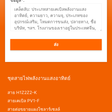
ข้อมูล*:
ชุดสายไฟพลังงานแสงอาทิตย์
สาย H1Z2Z2-K
สายเคเบิล PV1-F
สายต่อขยายแผงโซลาร์เซลล์