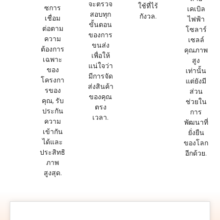
จะตรวจ
ใช้ที่ไร้
ซการ
เคเบิล
สอบทุก
กังวล.
เชื่อม
ไฟฟ้า
ขั้นตอน
ต่อตาม
โซลาร์
ของการ
ความ
เซลล์
ขนส่ง
ต้องการ
คุณภาพ
เพื่อให้
เฉพาะ
สูง
แน่ใจว่า
ของ
เท่านั้น
มีการจัด
โครงกา
แต่ยังมี
ส่งสินค้า
รของ
ส่วน
ของคุณ
คุณ, รับ
ช่วยใน
ตรง
ประกัน
การ
เวลา.
ความ
พัฒนาที่
เข้ากัน
ยั่งยืน
ได้และ
ของโลก
ประสิทธิ
อีกด้วย.
ภาพ
สูงสุด.