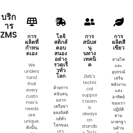
บริก
าร
ZMS
การ
โลจิ
การ
การ
ผลิตที่
สติกส์
สนับส
ผลิตสี
กำหน
ตอบ
นุ
เขียว
ดเอง
สนอง
นทาง
อย่าง
เทคนิ
สายไฟ
รวดเร็
ค
We
และ
วทั่ว
unders
อุปกรณ์
โลก
ZMS's
tand
เสริม
techni
that
พลังงาน
ด้วยการ
cal
every
แสง
สนับสนุ
suppor
custo
อาทิตย์
นจาก
t team
mer's
ของเรา
เครือข่า
is
needs
ปฏิบัติ
ยลอจิสติ
always
are
ตาม
กส์ทั่ว
on
unique
.
มาตรฐา
โลกของ
standb
ดังนั้น,
นด้าน
เรา,
y
. ไม่ว่า