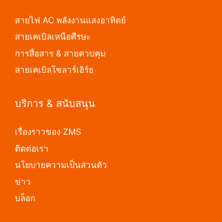
สายไฟ AC พลังงานแสงอาทิตย์
สายเคเบิลเหนือศีรษะ
การสื่อสาร & สายควบคุม
สายเคเบิลโซลาร์เอิร์ธ
บริการ & สนับสนุน
เรื่องราวของ ZMS
ติดต่อเรา
นโยบายความเป็นส่วนตัว
ข่าว
บล็อก