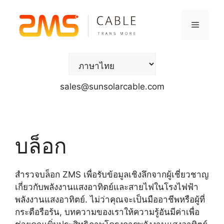
sales@sunsolarcable.com
บล็อก
สำรวจบล็อก ZMS เพื่อรับข้อมูลเชิงลึกจากผู้เชี่ยวชาญ
เกี่ยวกับพลังงานแสงอาทิตย์และสายไฟในโรงไฟฟ้า
พลังงานแสงอาทิตย์. ไม่ว่าคุณจะเป็นมืออาชีพหรือผู้ที่
กระตือรือร้น, บทความของเราให้ความรู้อันมีค่าเพื่อ