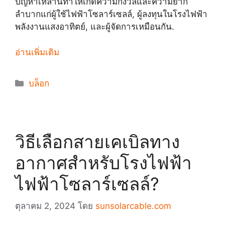
ปัญหาเหล่านี้ทำให้เกิดความกังวลและความยาก
ลำบากแก่ผู้ใช้ไฟฟ้าโซลาร์เซลล์, ผู้ลงทุนในโรงไฟฟ้า
พลังงานแสงอาทิตย์, และผู้จัดการเหมือนกัน.
อ่านเพิ่มเติม
บล็อก
วิธีเลือกสายเคเบิลทาง
อากาศสำหรับโรงไฟฟ้า
ไฟฟ้าโซลาร์เซลล์?
ตุลาคม 2, 2024
โดย
sunsolarcable.com