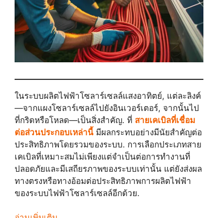
ในระบบผลิตไฟฟ้าโซลาร์เซลล์แสงอาทิตย์, แต่ละลิงค์
—จากแผงโซลาร์เซลล์ไปยังอินเวอร์เตอร์, จากนั้นไป
ที่กริดหรือโหลด—เป็นสิ่งสำคัญ. ที่
สายเคเบิลที่เชื่อม
ต่อส่วนประกอบเหล่านี้
มีผลกระทบอย่างมีนัยสำคัญต่อ
ประสิทธิภาพโดยรวมของระบบ. การเลือกประเภทสาย
เคเบิลที่เหมาะสมไม่เพียงแต่จำเป็นต่อการทำงานที่
ปลอดภัยและมีเสถียรภาพของระบบเท่านั้น แต่ยังส่งผล
ทางตรงหรือทางอ้อมต่อประสิทธิภาพการผลิตไฟฟ้า
ของระบบไฟฟ้าโซลาร์เซลล์อีกด้วย.
อ่านเพิ่มเติม