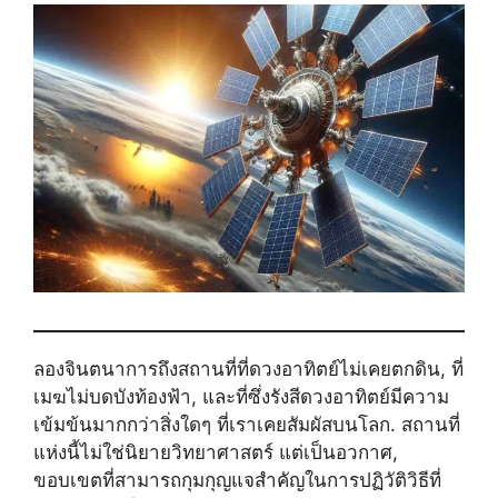
ลองจินตนาการถึงสถานที่ที่ดวงอาทิตย์ไม่เคยตกดิน, ที่
เมฆไม่บดบังท้องฟ้า, และที่ซึ่งรังสีดวงอาทิตย์มีความ
เข้มข้นมากกว่าสิ่งใดๆ ที่เราเคยสัมผัสบนโลก. สถานที่
แห่งนี้ไม่ใช่นิยายวิทยาศาสตร์ แต่เป็นอวกาศ,
ขอบเขตที่สามารถกุมกุญแจสำคัญในการปฏิวัติวิธีที่