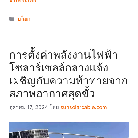
บล็อก
การตั้งค่าพลังงานไฟฟ้า
โซลาร์เซลล์กลางแจ้ง
เผชิญกับความท้าทายจาก
สภาพอากาศสุดขั้ว
ตุลาคม 17, 2024
โดย
sunsolarcable.com