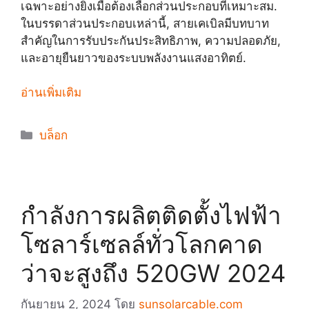
เฉพาะอย่างยิ่งเมื่อต้องเลือกส่วนประกอบที่เหมาะสม.
ในบรรดาส่วนประกอบเหล่านี้, สายเคเบิลมีบทบาท
สำคัญในการรับประกันประสิทธิภาพ, ความปลอดภัย,
และอายุยืนยาวของระบบพลังงานแสงอาทิตย์.
อ่านเพิ่มเติม
บล็อก
กำลังการผลิตติดตั้งไฟฟ้า
โซลาร์เซลล์ทั่วโลกคาด
ว่าจะสูงถึง 520GW 2024
กันยายน 2, 2024
โดย
sunsolarcable.com