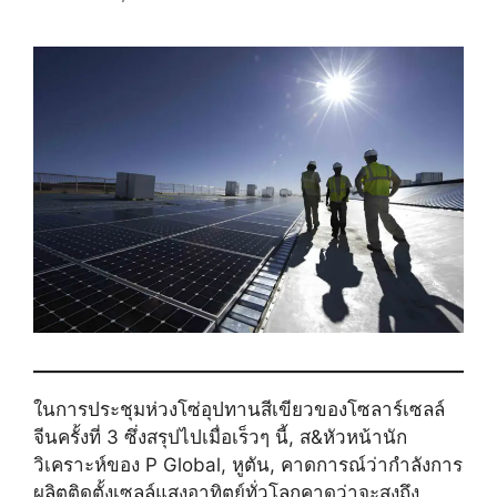
ในการประชุมห่วงโซ่อุปทานสีเขียวของโซลาร์เซลล์
จีนครั้งที่ 3 ซึ่งสรุปไปเมื่อเร็วๆ นี้, ส&หัวหน้านัก
วิเคราะห์ของ P Global, หูตัน, คาดการณ์ว่ากำลังการ
ผลิตติดตั้งเซลล์แสงอาทิตย์ทั่วโลกคาดว่าจะสูงถึง