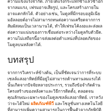
ความแข็งแรงจำกัด. ภายใต้แรงกระแทกซ้ำแล้วซ้ำอีก
จากลมแรง, เฟรมอาจเสียรูป, และโครงสร้างภายใน
อาจแตกหักได้. ตัวอย่างเช่น, โมดูลที่มีกรอบอลูมิเนีย
มอัลลอยด์อาจไม่สามารถทนต่อความเครียดจากการ
สัมผัสลมเป็นเวลานานได้, ทำให้เฟรมโค้งงอและส่งผล
ต่อความแน่นของการเชื่อมต่อระหว่างโมดูลกับตัวยึด.
ความไม่เสถียรนี้อาจส่งผลต่อตำแหน่งที่ปลอดภัยของ
โมดูลบนหลังคาได้.
บทสรุป
จากการวิเคราะห์ข้างต้น, เป็นที่ชัดเจนว่าการที่ระบบ
เซลล์แสงอาทิตย์ที่มีอยู่ไม่สามารถต้านทานลมแรงได้
นั้นเกิดจากปัจจัยหลายประการ, รวมถึงข้อจำกัดด้าน
โครงสร้างของหลังคาและวิธีการติดตั้ง, ตลอดจน
คุณลักษณะเฉพาะของโมดูลเซลล์แสงอาทิตย์. เราหวัง
ว่าจะได้ใหม่
ผลิตภัณฑ์พีวี
และโซลูชั่นทางเทคโนโลยี
ที่สามารถเพิ่มความสามารถในการฟื้นตัวจากภัยพิบัติ